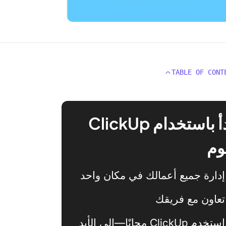
TABLE OF CONT
ابدأ باستخدام ClickUp
وم
إدارة جميع أعمالك في مكان واحد
تعاون مع فريقك
استخدم ClickUp مجانًا—إلى الأبد