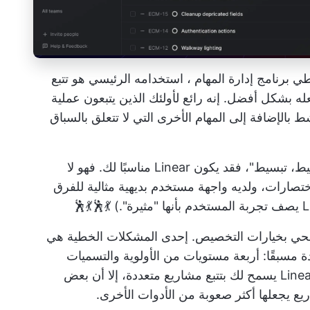
خطي
برنامج إدارة المهام
، استخدامه الرئيسي هو تتبع
له بشكل أفضل. إنه رائع لأولئك الذين يتبعون عملية
شط بالإضافة إلى المهام الأخرى التي لا تتعلق بالسباق
إذا كان شعار فريقك هو "تبسيط، تبسيط، تبسيط، تبسيط"، فقد يكون Linear مناسبًا لك. فهو لا
اختصارات، ولديه واجهة مستخدم بديهية مثالية للفرق
ضحي بخيارات التخصيص. إحدى المشكلات الخطية هي
 مسبقًا: أربعة
مستويات من الأولوية
والتسميات
والتقديرات والمخصص. وعلى الرغم من أن Linear يسمح لك بتتبع مشاريع متعددة، إلا أن بعض
 يجعلها أكثر صعوبة من الأدوات الأخرى.