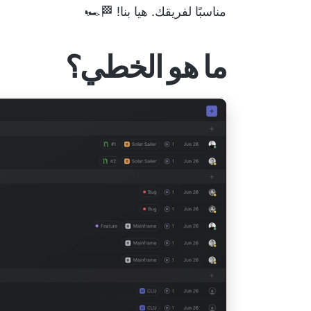
مناسبًا لفريقك. هيا بنا! 🏁🏎️
ما هو الخطي؟