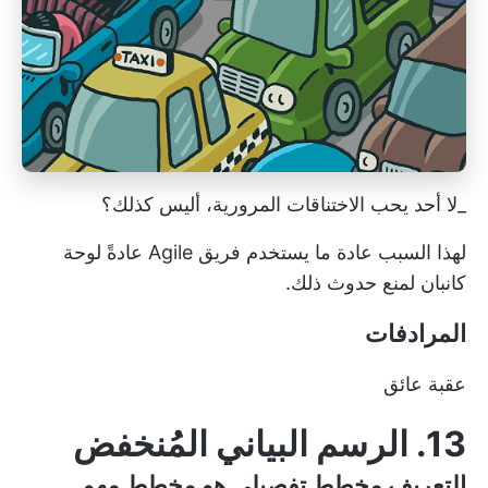
_لا أحد يحب الاختناقات المرورية، أليس كذلك؟
لهذا السبب عادة ما يستخدم فريق Agile عادةً
لوحة
كانبان
لمنع حدوث ذلك.
المرادفات
عقبة
عائق
13. الرسم البياني المُنخفض
التعريف
مخطط تفصيلي
هو مخطط مهم