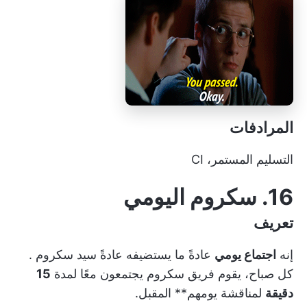
المرادفات
التسليم المستمر، CI
16. سكروم اليومي
تعريف
إنه
اجتماع يومي
عادةً ما يستضيفه عادةً
سيد سكروم
.
كل صباح، يقوم
فريق سكروم
يجتمعون معًا لمدة
15
دقيقة
لمناقشة يومهم** المقبل.