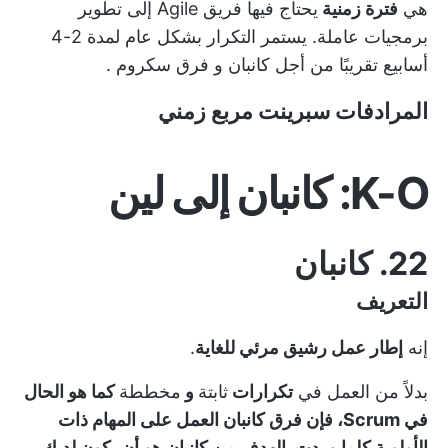
هي
فترة زمنية
يحتاج فيها فريق Agile إلى تطوير
برمجيات عاملة. يستمر التكرار بشكل عام لمدة 2-4
أسابيع تقريبًا من أجل
كانبان
و
فرق سكروم
.
المرادفات
سبرينت
مربع زمني
K-O: كانبان إلى لين
22. كانبان
التعريف
إنه
إطار عمل رشيق مرئي للغاية
.
بدلاً من العمل في
تكرارات
ثابتة
و
مخططة
كما هو الحال
في Scrum، فإن فرق كانبان
العمل على المهام ذات
الأولوية
كلما وردت. الهدف من كانبان هو أن يكون لديك