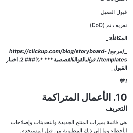
قبول العميل
تعريف تم (DoD)
المكافأة:_
_/مرجع/
https://clickup.com/blog/storyboard-
templates//
قوالب
القوالب
القصصية
***
*
%
### 2. اختبار
القبول
_
! 💜
10. الأعمال المتراكمة
التعريف
هي قائمة بميزات المنتج الجديدة والتحديثات وإصلاحات
الأخطاء وما إلى ذلك المطلوبة من قبل المستخدم.