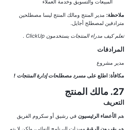
المبيعات والتسويق وخدمة العملاء
ملاحظة:
مدير المنتج ومالك المنتج ليسا مصطلحين
مترادفين لمصطلح أجايل.
تعلم كيف
مدراء المنتجات يستخدمون ClickUp
.
المرادفات
مدير مشروع
مكافأة: اطلع على
مسرد مصطلحات إدارة المنتجات
!
27. مالك المنتج
التعريف
هم
الأعضاء الرئيسيون
في
رشيق أو سكروم
الفريق
هم
يقررون الرؤية
وميزات البرنامج النهائي، ولكن لا يتم