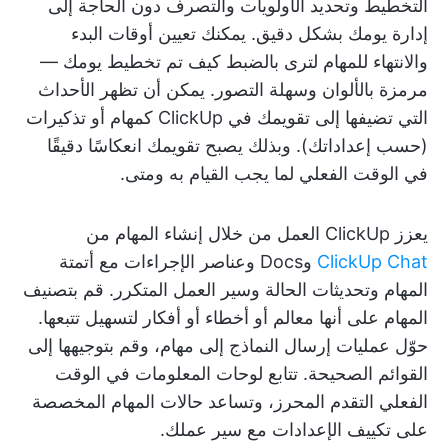
التخطيط وتحديد الأولويات والتصرف دون الحاجة إلى
إدارة يومك بشكل دقيق. يمكنك تعيين أوقات البدء
والانتهاء للمهام لترى بالضبط كيف تم تخطيط يومك —
مرمزة بالألوان وسهلة التصور. يمكن أن تظهر الأحداث
التي تضيفها إلى تقويمك في ClickUp كمهام أو تذكيرات
(حسب إعداداتك). وبذلك يصبح تقويمك انعكاسًا دقيقًا
في الوقت الفعلي لما يجب القيام به ومتى.
يعزز ClickUp العمل من خلال إنشاء المهام من
ClickUp Chat
وDocs وعناصر الإجراءات مع أتمتة
المهام وتحديثات الحالة وسير العمل المتكرر. قم بتصنيف
المهام على أنها معالم أو أخطاء أو أفكار لتسهيل تتبعها.
حوّل عمليات إرسال النماذج إلى مهام، وقم بتوجيهها إلى
القوائم الصحيحة. تتابع لوحات المعلومات في الوقت
الفعلي التقدم المحرز، وتساعد حالات المهام المخصصة
على تكييف الإعدادات مع سير عملك.