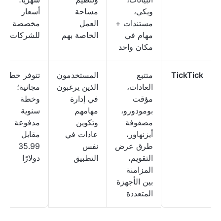
ويكي،
مساحة
أسعار
مستندات +
العمل
مخصصة
مهام في
الخاصة بهم
للشركات
مكان واحد
TickTick
متتبع
المستخدمون
تتوفر خطة
العادات،
الذين يرغبون
مجانية؛
مؤقت
في إدارة
وخطة
بومودورو،
مهامهم
سنوية
مصفوفة
وتكوين
مدفوعة
أيزنهاور،
عادات في
مقابل
طرق عرض
نفس
35.99
التقويم،
التطبيق
دولارًا
المزامنة
بين الأجهزة
المتعددة