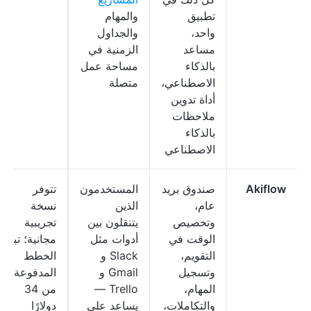
تطبيق
والمهام
واحد،
والجداول
مساعد
الزمنية في
بالذكاء
مساحة عمل
الاصطناعي،
متصلة
أداة تدوين
ملاحظات
بالذكاء
الاصطناعي
Akiflow
صندوق بريد
المستخدمون
تتوفر
عام،
الذين
نسخة
وتخصيص
يتنقلون بين
تجريبية
الوقت في
أدوات مثل
مجانية؛ تبدأ
التقويم،
Slack و
الخطط
وتسجيل
Gmail و
المدفوعة
المهام،
Trello —
من 34
والتكاملات،
يساعد على
دولارًا