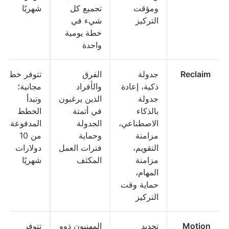
ومؤقت
تجميع كل
شهريًا
التركيز
شيء في
خطة يومية
واحدة
Reclaim
جدولة
الفرق
تتوفر خطة
ذكية، إعادة
والأفراد
مجانية؛
جدولة
الذين يرغبون
وتبدأ
بالذكاء
في أتمتة
الخطط
الاصطناعي،
الجدولة
المدفوعة
مزامنة
وحماية
من 10
التقويم،
فترات العمل
دولارات
مزامنة
المكثف
شهريًا
المهام،
حماية وقت
التركيز
Motion
تحديد
المهنيون ذوو
تتوفر