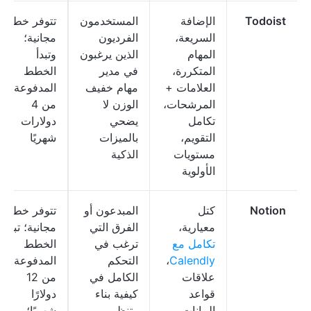
Todoist
الإضافة
المستخدمون
تتوفر خطة
السريعة،
الفرديون
مجانية؛
المهام
الذين يرغبون
وتبدأ
المتكررة،
في مدير
الخطط
العلامات +
مهام خفيف
المدفوعة
المرشحات،
الوزن لا
من 4
تكامل
يضحي
دولارات
التقويم،
بالميزات
شهريًا
مستويات
الذكية
الأولوية
Notion
كتل
المبدعون أو
تتوفر خطة
معيارية،
الفرق التي
مجانية؛ تبدأ
تكامل مع
ترغب في
الخطط
Calendly
،
التحكم
المدفوعة
علاقات
الكامل في
من 12
قواعد
كيفية بناء
دولارًا
البيانات،
وتنظيم
شهريًا؛