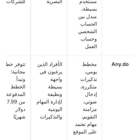
مستخدم
البصرية
للشركات
بسيطة،
مبدل بين
الحساب
الشخصي
وحساب
العمل
Any.do
مخطط
الأفراد الذين
تتوفر خطة
يومي،
يرغبون في
مجانية؛
تذكيرات
واجهة
وتبدأ
متكررة،
بسيطة
الخطط
إدخال
ونظيفة
المدفوعة
صوتي،
لإدارة المهام
من 7.99
مزامنة
اليومية
دولار
التقويم،
والتذكيرات
شهريًا
مهام تعتمد
على الموقع