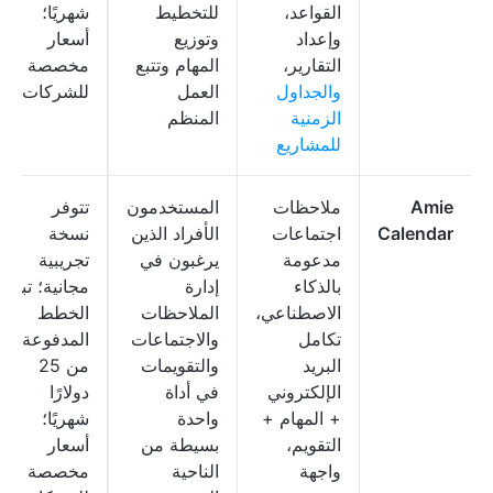
القواعد،
للتخطيط
شهريًا؛
وإعداد
وتوزيع
أسعار
التقارير،
المهام وتتبع
مخصصة
والجداول
العمل
للشركات
الزمنية
المنظم
للمشاريع
Amie
ملاحظات
المستخدمون
تتوفر
Calendar
اجتماعات
الأفراد الذين
نسخة
مدعومة
يرغبون في
تجريبية
بالذكاء
إدارة
مجانية؛ تبدأ
الاصطناعي،
الملاحظات
الخطط
تكامل
والاجتماعات
المدفوعة
البريد
والتقويمات
من 25
الإلكتروني
في أداة
دولارًا
+ المهام +
واحدة
شهريًا؛
التقويم،
بسيطة من
أسعار
واجهة
الناحية
مخصصة