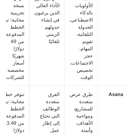
الأولويات
الأداء العالي
نسخة
بالذكاء
الذين يرغبون
تجريبية
الاصطناعي،
في إنشاء
مجانية؛ تبدأ
الجدولة
جدولهم
الخطط
التلقائية،
الزمني
المدفوعة
تقويم
تلقائيًا
من 49
المهام،
دولارًا
حجز
شهريًا؛
الاجتماعات،
أسعار
تخصيص
مخصصة
الوقت
للشركات
Asana
طرق عرض
الفرق
تتوفر خطة
متعددة
متعددة
مجانية؛ تبدأ
للمشاريع،
الوظائف
الخطط
ومواءمة
التي تحتاج
المدفوعة
الأهداف،
إلى إطار
من 13.49
وأتمتة
عمل
دولارًا