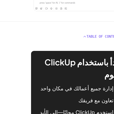
TABLE OF CONT
ابدأ باستخدام ClickUp
وم
إدارة جميع أعمالك في مكان واحد
تعاون مع فريقك
استخدم ClickUp مجانًا—إلى الأبد