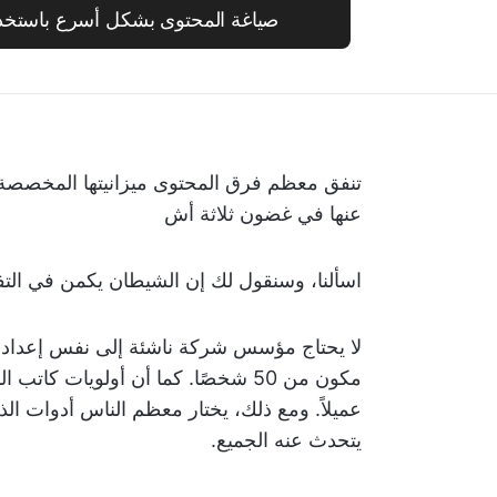
صياغة المحتوى بشكل أسرع باستخدام kUp Brain
تنفق معظم فرق المحتوى ميزانيتها المخصصة ل
عنها في غضون ثلاثة أش
اسألنا، وسنقول لك إن الشيطان يكمن في التف
لا يحتاج مؤسس شركة ناشئة إلى نفس إعدادات 
يتحدث عنه الجميع.