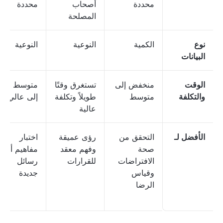
محددة
أصحاب
محددة
المصلحة
نوع
الكمية
النوعية
النوعية
البيانات
الوقت
منخفض إلى
تستغرق وقتًا
متوسط
والتكلفة
متوسط
طويلاً وتكلفة
إلى عالي
عالية
الأفضل لـ
التحقق من
رؤى عميقة
اختبار
صحة
وفهم معقد
مفاهيم أو
الافتراضات
للقرارات
رسائل
وقياس
جديدة
الرضا