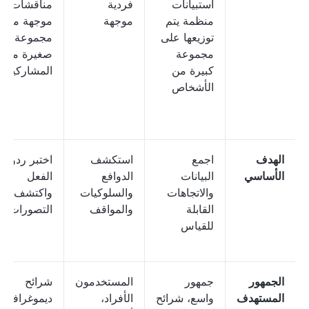
استبيانات
فردية
مناقشات
منظمة يتم
موجهة
موجهة مع
توزيعها على
مجموعة
مجموعة
صغيرة من
كبيرة من
المشاركين
الأشخاص
الهدف
اجمع
استكشف
اختبر ردود
الأساسي
البيانات
الدوافع
الفعل
والاتجاهات
والسلوكيات
واكتشف
القابلة
والمواقف
التصورات
للقياس
الجمهور
جمهور
المستخدمون
شرائح
المستهدف
واسع، شرائح
الأفراد،
ديموغرافية