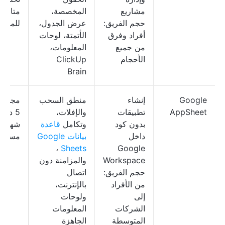
مشاريع
المخصصة،
متاحة
حجم الفريق:
عرض الجدول،
للمؤس
أفراد وفرق
الأتمتة، لوحات
من جميع
المعلومات،
الأحجام
ClickUp
Brain
Google
إنشاء
منطق السحب
مجاني
AppSheet
تطبيقات
والإفلات،
5 دول
بدون كود
وتكامل
قاعدة
شهريًا
داخل
بيانات Google
مستخد
،
Sheets
Google
Workspace
والمزامنة دون
حجم الفريق:
اتصال
من الأفراد
بالإنترنت،
إلى
ولوحات
الشركات
المعلومات
المتوسطة
الجاهزة