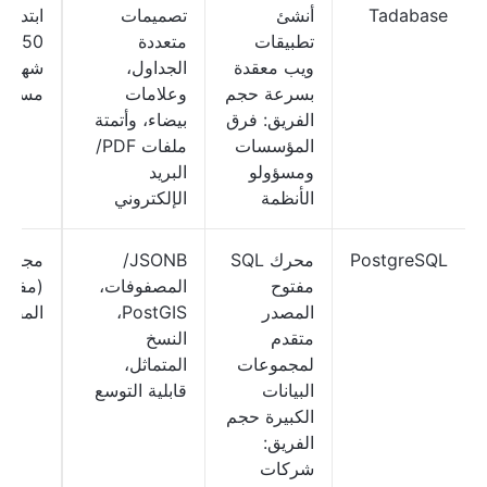
Tadabase
أنشئ
تصميمات
ابتداءً
تطبيقات
متعددة
50 دو
ويب معقدة
الجداول،
شهريًا
بسرعة حجم
وعلامات
مستخد
الفريق: فرق
بيضاء، وأتمتة
المؤسسات
ملفات PDF/
ومسؤولو
البريد
الأنظمة
الإلكتروني
PostgreSQL
محرك SQL
JSONB/
مجاني
مفتوح
المصفوفات،
(مفتوح
المصدر
PostGIS،
المصدر
متقدم
النسخ
لمجموعات
المتماثل،
البيانات
قابلية التوسع
الكبيرة حجم
الفريق:
شركات