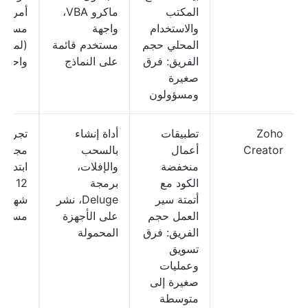
المكتب
ماكرو VBA،
أمريكيًا
والاستخدام
واجهة
مستخد
المحلي حجم
مستخدم قائمة
(لمرة
الفريق: فرق
على النماذج
واحدة)
صغيرة
ومسؤولون
Zoho
تطبيقات
أداة إنشاء
تجربة
Creator
أعمال
بالسحب
مجانية
منخفضة
والإفلات،
ابتداءً
الكود مع
برمجة
12 دول
أتمتة سير
Deluge، نشر
شهريًا
العمل حجم
على الأجهزة
مستخد
الفريق: فرق
المحمولة
تسويق
وعمليات
صغيرة إلى
متوسطة