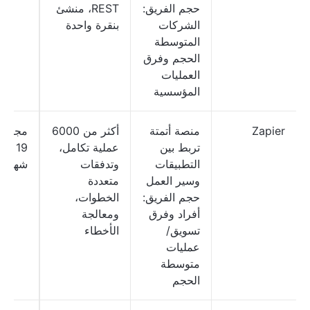
حجم الفريق:
REST، منشئ
الشركات
بنقرة واحدة
المتوسطة
الحجم وفرق
العمليات
المؤسسية
Zapier
منصة أتمتة
أكثر من 6000
مجاني
تربط بين
عملية تكامل،
19 دول
التطبيقات
وتدفقات
شهريًا
وسير العمل
متعددة
حجم الفريق:
الخطوات،
أفراد وفرق
ومعالجة
تسويق/
الأخطاء
عمليات
متوسطة
الحجم