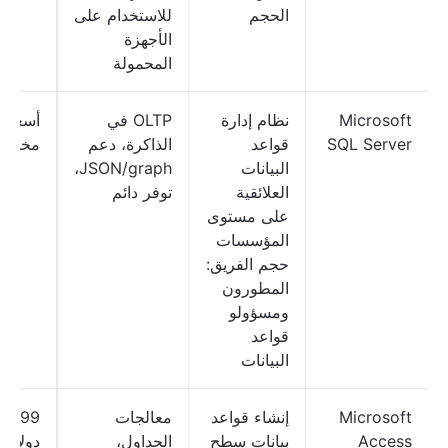
الحجم
للاستخدام على
الأجهزة
المحمولة
Microsoft
نظام إدارة
OLTP في
أسعار
SQL Server
قواعد
الذاكرة، دعم
مخصص
البيانات
JSON/graph،
العلائقية
توفر دائم
على مستوى
المؤسسات
حجم الفريق:
المطورون
ومسؤولو
قواعد
البيانات
Microsoft
إنشاء قواعد
معالجات
79.99
Access
بيانات سطح
الجداول،
دولارًا