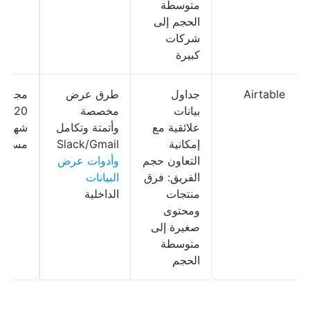
متوسطة
الحجم إلى
شركات
كبيرة
Airtable
جداول
طرق عرض
مجاني
بيانات
مخصصة
20 دو
علائقية مع
وأتمتة وتكامل
شهريًا
إمكانية
Slack/Gmail
مستخد
التعاون حجم
وأدوات عرض
الفريق: فرق
البيانات
منتجات
الداخلية
ومحتوى
صغيرة إلى
متوسطة
الحجم