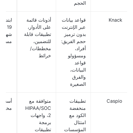
الحجم
Knack
قواعد بيانات
أذونات قائمة
ابتداءً
عبر الإنترنت
على الأدوار،
19 دول
بدون ترميز
تطبيقات قابلة
شهريًا
حجم الفريق:
للتضمين،
مستخد
أفراد،
مخططات/
ومسؤولو
خرائط
قواعد
البيانات،
والفرق
الصغيرة
Caspio
تطبيقات
متوافقة مع
أسعار
منخفضة
HIPAA/SOC
مخصص
الكود مع
2، واجهات
امتثال
برمجة
المؤسسات
تطبيقات