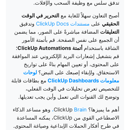
تدفق سلس مع وظيفة السحب والإفلات.
أصبح التعاون سهلاً للغاية مع
التحرير في الوقت
الحقيقي
على
مستندات ClickUp Docs
وتدقيق
التعليقات
المضافة مباشرةً على الصور، مما يضمن
أن الجميع على نفس الصفحة. قم بأتمتة الأمور
الشاقة باستخدام
أتمتة ClickUp Automations
؛
قم بتشغيل إشعارات البريد الإلكتروني عند الموافقة
على المحتوى، أو تعيين المهام بناءً على تواريخ
الاستحقاق. ولإبقاء إصبعك على النبض؟
لوحات
معلومات ClickUp Dashboards
مع بطاقات قابلة
للتخصيص تعرض تحليلات في الوقت الفعلي،
وتوضح لك القنوات التي تعمل وأين يجب تعديلها.
أهم ما يميزها؟ ClickUp
Brain،
وهو مساعد الذكاء
الاصطناعي القوي من ClickUp، يمكنه المساعدة
في طرح أفكار الحملات الإبداعية وصياغة المحتوى.