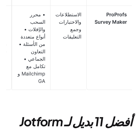
ProProfs
الاستطلاعات
• محرر
مجا
Survey Maker
والاختبارات
السحب
مدف
وجمع
والإفلات •
ابتد
التعليقات
أنواع متعددة
.99
من الأسئلة •
دولار
التعاون
شهري
الجماعي •
تكامل مع
Mailchimp و
GA
أفضل 11 بديل لـ Jotform