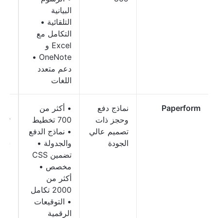
البيانية
التلقائية •
التكامل مع
Excel و
OneNote •
دعم متعدد
اللغات
Paperform
نماذج دفع
• أكثر من
الر
وحجز ذات
700 تخطيط
تبدأ
تصميم عالي
• نماذج الدفع
9
الجودة
والجدولة •
شهري
تضمين CSS
مخصص •
أكثر من
2000 تكامل
• التوقيعات
الرقمية