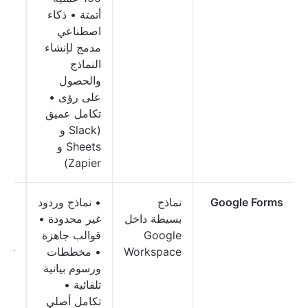
أتمتة • ذكاء
اصطناعي
مدمج لإنشاء
النماذج
والحصول
على رؤى •
تكامل عميق
(Slack و
Sheets و
Zapier)
Google Forms
نماذج
• نماذج وردود
مجا
بسيطة داخل
غير محدودة •
خط
Google
قوالب جاهزة
الأ
Workspace
• مخططات
تبدأ
ورسوم بيانية
2
تلقائية •
للم
تكامل أصلي
شهري