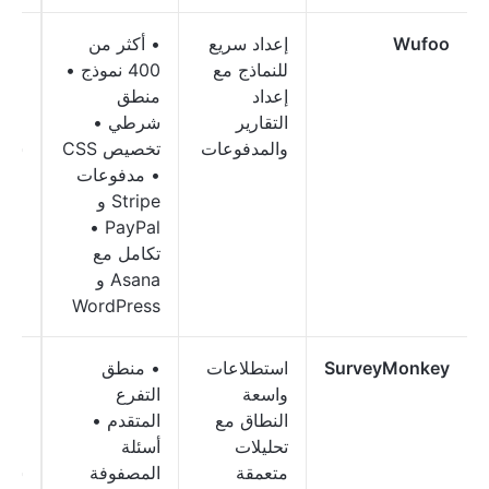
Wufoo
إعداد سريع
• أكثر من
مجا
للنماذج مع
400 نموذج •
مدف
إعداد
منطق
ابتد
التقارير
شرطي •
9
والمدفوعات
تخصيص CSS
شهري
• مدفوعات
Stripe و
PayPal •
تكامل مع
Asana و
WordPress
SurveyMonkey
استطلاعات
• منطق
مجا
واسعة
التفرع
مدف
النطاق مع
المتقدم •
ابتد
تحليلات
أسئلة
9
متعمقة
المصفوفة
شهري