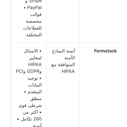
Stripe و
PayPal •
قوالب
مخصصة
للقطاعات
المختلفة
Formstack
أتمتة النماذج
• الامتثال
الر
الآمنة
لمعايير
تبدأ
المتوافقة مع
HIPAA
9
HIPAA
وGDPR وPCI
شهري
• توجيه
البيانات
المتقدم •
منطق
شرطي قوي
• أكثر من
260 تكامل •
أتمتة