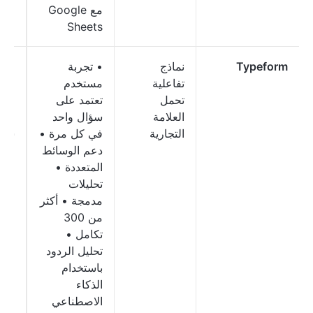
مع Google
Sheets
Typeform
نماذج
• تجربة
مجا
تفاعلية
مستخدم
مدف
تحمل
تعتمد على
ابتد
العلامة
سؤال واحد
9
التجارية
في كل مرة •
شهري
دعم الوسائط
المتعددة •
تحليلات
مدمجة • أكثر
من 300
تكامل •
تحليل الردود
باستخدام
الذكاء
الاصطناعي