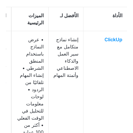
الأداة
الأفضل لـ
الميزات
الأس
الرئيسية
ClickUp
إنشاء نماذج
• عرض
مجا
متكامل مع
النماذج
إلى 
سير العمل
باستخدام
مدف
والذكاء
المنطق
ابتد
الاصطناعي
الشرطي •
7 
وأتمتة المهام
إنشاء المهام
للم
تلقائيًا من
شهري
الردود •
لوحات
معلومات
للتحليل في
الوقت الفعلي
• أكثر من
100 عملية