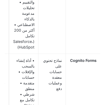
والتقييم •
تحليلات
مدعومة
بالذكاء
الاصطناعي •
أكثر من 200
تكامل
(Salesforce،
HubSpot)
Cognito Forms
نماذج تحتوي
• أداة إنشاء
مجا
على
بالسحب
مدف
حسابات
والإفلات •
ابتد
معقدة
حسابات
5
وعمليات
متقدمة •
شهري
دفع
منطق
شرطي •
تكامل مع