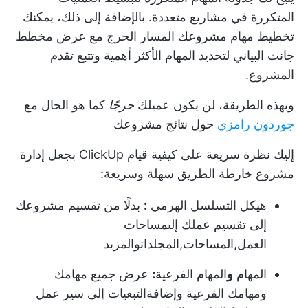
المتكررة في مشاريع متعددة. بالإضافة إلى ذلك، يمكنك
تخطيط مهام مشروعك
المسار الحرج
مع
عرض مخطط
جانت البياني
لتحديد المهام الأكثر أهمية وتتبع تقدم
المشروع.
وبهذه الطريقة، لن يكون عميلك
حرجًا
كما هو الحال مع
جوردون رامزي
حول نتائج مشروعك
إليك نظرة سريعة على كيفية قيام ClickUp بجعل إدارة
مشروع خارطة الطريق سهلة وسريعة:
هيكل التسلسل الهرمي
:
بدلًا من تقسيم مشروعك
إلى تقسيم عملك إلى
مساحات
العمل
,
المساحات
,
المجلدات
والمزيد
المهام
و
المهام الفرعية
:
عرض جميع مهامك
ومهامك الفرعية وإضافة
التبعيات
إلى سير عمل