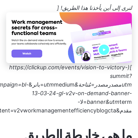
لنرى إلى أين يأخذنا هذا الطريق! [
https://clickup.com/events/vision-to-victory-
](
summit?
utm
مصدر
مصدر=مُتاحة&utm
medium=بانر&utm
mpaign=bl-
13-03-24-gl-v2v-on-demand-banner-
banner&utm
term=لا-
مقدم&utmcontent=v2vworkmanagementefficiencyblogcta)
ما هي خارطة الطريق