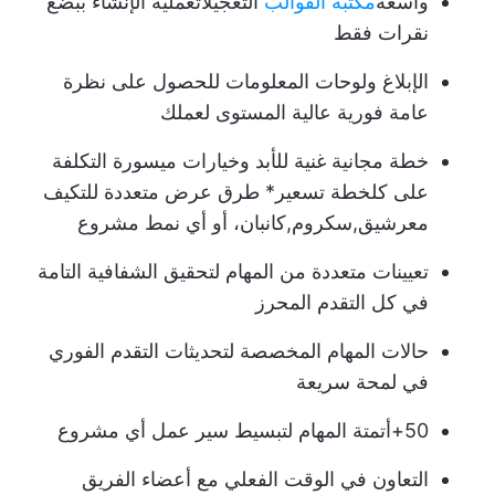
واسعة
مكتبة القوالب
التعجيلات
عملية الإنشاء
ببضع
نقرات فقط
الإبلاغ و
لوحات المعلومات
للحصول على نظرة
عامة فورية عالية المستوى لعملك
خطة مجانية غنية للأبد وخيارات ميسورة التكلفة
على كل
خطة تسعير
*
طرق عرض متعددة
للتكيف
مع
رشيق
,
سكروم
,
كانبان
، أو أي نمط مشروع
تعيينات متعددة
من المهام لتحقيق الشفافية التامة
في كل التقدم المحرز
حالات المهام المخصصة
لتحديثات التقدم الفوري
في لمحة سريعة
50+
أتمتة المهام
لتبسيط سير عمل أي مشروع
التعاون في الوقت الفعلي مع أعضاء الفريق