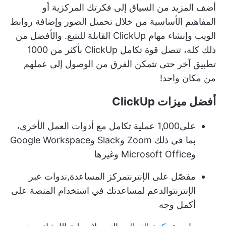
أضف المزيد من السياق إلى فكرتك المركزية أو
المفاهيم الأساسية من خلال تحميل الصور وإضافة روابط
الويب وإنشاء مهام ClickUp القابلة للتتبع. والأفضل من
ذلك كله، تتصل قوة تكامل ClickUp بأكثر من 1000
تطبيق آخر حتى تتمكن الفرق من الوصول إلى عملهم
من مكان واحد!
أفضل ميزات ClickUp
على
1,000 عملية تكامل
مع أدوات العمل الأخرى،
بما في ذلك Zoom وSlack وGoogle Workspace
وMicrosoft Office وغيرها
مفصّل على الإنترنت
مركز المساعدة
,
ندوات عبر
الإنترنت
والدعم لمساعدتك في استخدام المنصة على
أكمل وجه