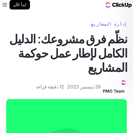
مدونة ClickUp
ابدأ الآن
enu
إدارة المشاريع
نظّم فرق مشروعك: الدليل
الكامل لإطار عمل حوكمة
المشاريع
29 ديسمبر 2023
12
دقيقة قراءة
PMO Team