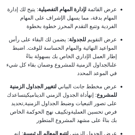
عرض القائمة
لإدارة المهام التفصيلية
: يتيح لك إدارة
المهام بدقة، مما يسهل الإشراف على المهام
الفردية وتتبع التقدم المحرز خطوة بخطوة
عرض التقويم
للجدولة
: يضمن لك البقاء على رأس
المواعيد النهائية والمهام الحساسة للوقت. اضبط
إطار العمل الإداري الخاص بك بسهولة بناءً
على
الجداول الزمنية للمشروع
وضمان بقاء كل شيء
في الموعد المحدد
عرض مخطط جانت البياني
لتغيير الجداول الزمنية
للمشروع
: إنه
أداة الجدول الزمني الديناميكي
تساعدك
على تصور التبعيات وضبط الجداول الزمنية,
تحديد
فرص تحسين العملية
وتكييف نهج الحوكمة الخاص
بك بناءً على مشهد المشروع المتطور
عرض الجدول الزمني
لتتبع المعالم الرئيسية
: إنه