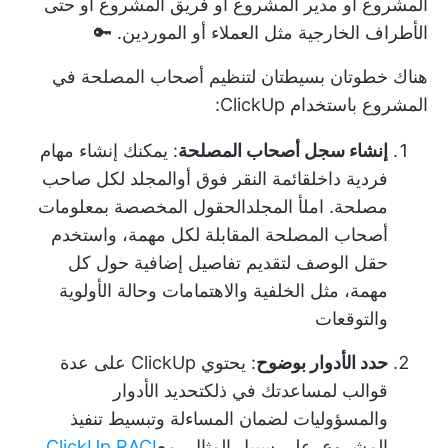
المشروع أو مدير المشروع أو فريق المشروع أو حتى
الأطراف الخارجية مثل العملاء أو الموردين. 🔑
هناك خطوتان بسيطتان لتنظيم أصحاب المصلحة في
المشروع باستخدام ClickUp:
إنشاء سجل أصحاب المصلحة
: يمكنك إنشاء مهام
فردية داخل
قائمة النقر فوق
أو
المجلد
لكل صاحب
مصلحة. املأ المجلد
الحقول المخصصة
بمعلومات
أصحاب المصلحة المقابلة لكل مهمة، واستخدم
حقل الوصف لتقديم تفاصيل إضافية حول كل
مهمة، مثل الخلفية والاهتمامات وحالة الأولوية
والتوقعات
حدد الأدوار بوضوح
: يحتوي ClickUp على عدة
قوالب لمساعدتك في ذلك
تحديد الأدوار
والمسؤوليات
لضمان المساءلة وتبسيط تنفيذ
المشروع. على سبيل المثال، مع
ClickUp RACI