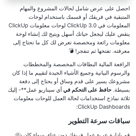
احصل على عرض شامل لحالات المشروع والمهام
المتبقية في فريقك أو قسمك باستخدام لوحات
المعلومات في ClickUp 3.0
لوحات معلومات ClickUp
ينقض عليك ليجعل حياتك أسهل ويتيح لك إنشاء لوحة
معلومات رائعة ومخصصة تعرض لك كل ما تحتاج إلى
معرفته. تفتحها ثم تنفجر! 💣
الرافعة المالية
البطاقات المخصصة
والمخططات
والرسوم البيانية وجميع الأشياء الجيدة لتقييم ما إذا كان
مشروعك يسير على قدم وساق أو يحتاج إلى دفعة
بسيطة.
حافظ على التحكم في
أي سيناريو عمل**- إليك
ثلاثة نماذج استخدامات لحالة العمل للوحات معلومات
ClickUp Dashboards:
سباقات سرعة التطوير
قم بإدارة عبء عمل فريقك دون عناء، سواء كان ذلك