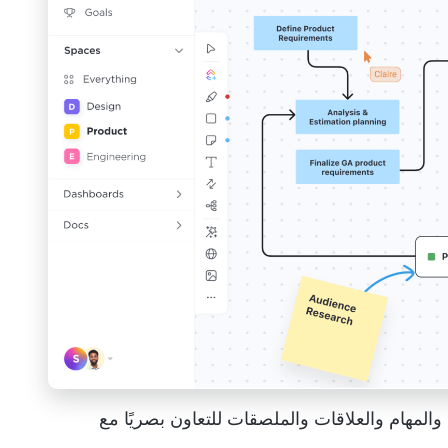
ClickUp W مع الكائنات والمهام والعلاقات والملصقات للتعاون بصريًا مع