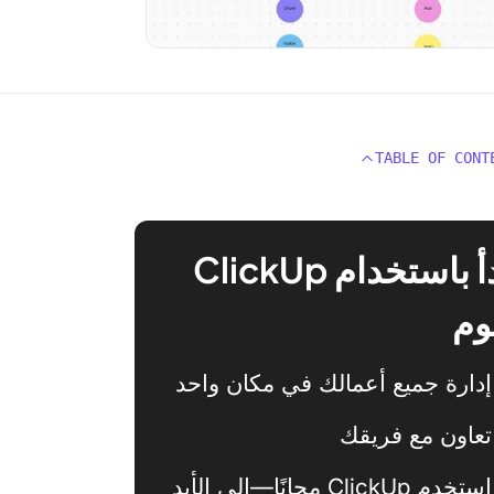
TABLE OF CONT
ابدأ باستخدام ClickUp
وم
إدارة جميع أعمالك في مكان واحد
تعاون مع فريقك
استخدم ClickUp مجانًا—إلى الأبد