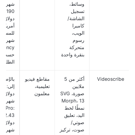
وسائط،
شهريًا؛
تسجيل
ro: 190
الشاشة/
دولارًا
كاميرا
أمريكيًا
الويب،
للمستخ
رسوم
شهريًا؛
متحركة
بنقرة واحدة
حسب
الطلب
Videoscribe
أكثر من 5
مقاطع فيديو
بالإضاف
ملايين
تعليمية،
إلى: 15
صورة، SVG
معلمون
دولارًا
Morph، 13
شهريًا؛
نمطًا لخط
itePro:
اليد، تعليق
22.43
صوتي/
دولارًا
صوت، تركيز
شهريًا؛