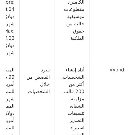
الكاميرا،
Core:
مقطوعات
33.04
موسيقية
دولارًا
خالية من
شهريًا؛
حقوق
Max:
الملكية
41.03
دولارًا
شهريًا
Vyond
أداة إنشاء
سرد
المبتدئي
الشخصيات،
القصص من
99 دولا
أكثر من
خلال
أمريكيًا
200 قالب،
الشخصيات
للمستخ
مزامنة
شهريًا؛
الشفاه،
تنسيقات
دولارًا
التصدير،
أمريكيًا
استيراد
للمستخ
التعليق
شهريًا؛