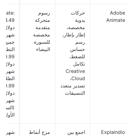
Adobe
حركات
رسوم
imate:
Animate
يدوية
متحركة
34.49
مخصصة،
متقدمة
دولارًا
إطار بإطار،
مخصصة
شهريًا؛
رسم
للسبورة
جميع
حساس
البيضاء
التطبيق
للضغط،
89.99
تكامل
دولارًا
Creative
شهريًا؛
Cloud،
الطلاب:
تصدير متعدد
19.99
التنسيقات
دولارًا
شهريًا
(السنة
الأولى)
Explaindio
اجمع بين
مزج أنماط
ش