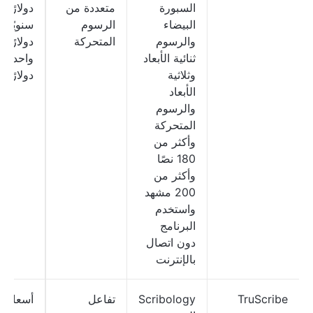
السبورة
متعددة من
دولارًا؛
البيضاء
الرسوم
سنو
والرسوم
المتحركة
دولارًا؛ 
ثنائية الأبعاد
و
وثلاثية
دولارًا
الأبعاد
والرسوم
المتحركة
وأكثر من
180 نصًا
وأكثر من
200 مشهد
واستخدم
البرنامج
دون اتصال
بالإنترنت
TruScribe
Scribology
تفاعل
أسعار