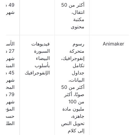
أكثر من 50
49 دولا
انتقال،
شهريًا
مكتبة
محتوى
Animaker
رسوم
فيديوهات
الأساسي
متحركة
السبورة
27 دولار
إنفوجرافيك،
البيضاء
شهريًا؛
تكامل
بأسلوب
المبتدئ:
جداول
الإنفوجرافيك
45 دولا
البيانات،
شهريًا؛
أكثر من 50
المحترف
صوتًا، أكثر
79 دولار
من 100
شهريًا؛
مليون مادة
المؤسس
جاهزة،
حسب
تحويل النص
الطلب
إلى كلام