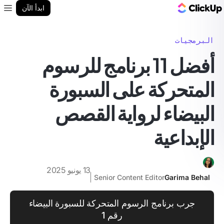
مدونة ClickUp
ابدأ الآن
enu
البرمجيات
أفضل 11 برنامج للرسوم
المتحركة على السبورة
البيضاء لرواية القصص
الإبداعية
13 يونيو 2025
Senior Content Editor
Garima Behal
جرب برنامج الرسوم المتحركة للسبورة البيضاء
رقم 1