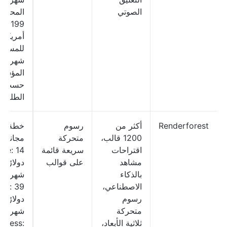
الصوتي
المحترف
199 دو
أمريكيًا
للمستخ
شهريًا؛
المؤسس
حسب
الطلب
Renderforest
أكثر من
رسوم
خطة
1200 قالب،
متحركة
مجانية؛
اقتراحات
سريعة قائمة
Lite: 14
مشاهد
على قوالب
دولارًا
بالذكاء
شهريًا؛
الاصطناعي،
Pro: 39
رسوم
دولارًا
متحركة
شهريًا؛
ثلاثية الأبعاد،
siness: