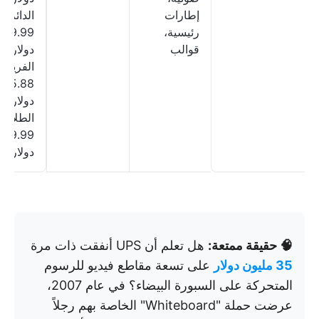
إطارات
الدائم:
رئيسية،
49.99
قوالب
دولار؛
الفريق:
155.88
دولار سنو
الطلاب:
29.99
دولار شه
🧠 حقيقة ممتعة:
هل تعلم أن UPS أنفقت ذات مرة
35 مليون دولار
على تسعة مقاطع فيديو للرسوم
المتحركة على السبورة البيضاء؟ في عام 2007،
عرضت حملة "Whiteboard" الخاصة بهم رجلاً