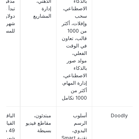
بالذكاء
الذهني،
مدفوعة
الاصطناعي،
إدارة
سحب
المشاريع
دولارات
وإفلات، أكثر
شهريًا
من 1000
للمستخد
قالب، تعاون
في الوقت
الفعلي،
مولد صور
بالذكاء
الاصطناعي،
إدارة المهام،
أكثر من
1000 تكامل
Doodly
أسلوب
مبتدئون،
الباقة
الرسم
مقاطع فيديو
القياسية
اليدوي،
بسيطة
49 دولا
تقنية Smart
شهريًا؛