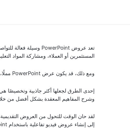
تعد عروض PowerPoint وسي
المستثمرين أو العملاء، ومشاركة المواد التعل
ومع ذلك، قد يكون عرض PowerPoint مملًا، حتى بعد إضافة الرسوم المتحركة أو الصور.
إحدى الطرق لجعلها أكثر جاذبية وتخصيصًا هي 
وشرح المفاهيم المعقدة بشكل أفضل من خلال ا
لقد حان الوقت للتحول من العروض التقديمية ا
إلى إنشاء عروض فيديو تفاعلية باستخدام PowerPoint أو برامج تسجيل الفيديو الأخرى.