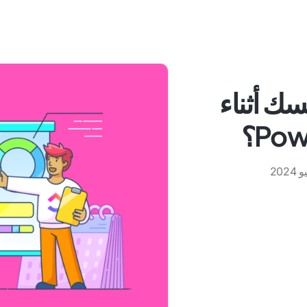
سك أثناء