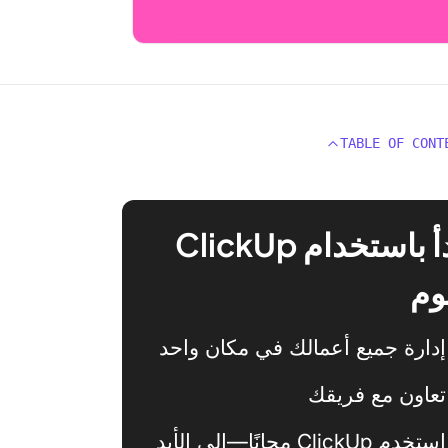
TABLE OF CONT
ابدأ باستخدام ClickUp
وم
إدارة جميع أعمالك في مكان واحد
تعاون مع فريقك
استخدم ClickUp مجانًا—إلى الأبد