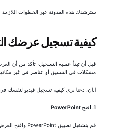
سترشدك هذه المدونة عبر الخطوات اللازمة لتسجيل 
كيفية تسجيل عرضك التقديمي ف
قبل أن تبدأ عملية التسجيل، تأكد من أن العر
مشكلات في التنسيق أو عناصر في غير مكانها
الآن، دعنا نرى كيفية تسجيل فيديو لنفسك في عرض int
1. افتح PowerPoint
قم بتشغيل تطبيق PowerPoint وافتح العرض التقديمي الذي تريد تسجيله.