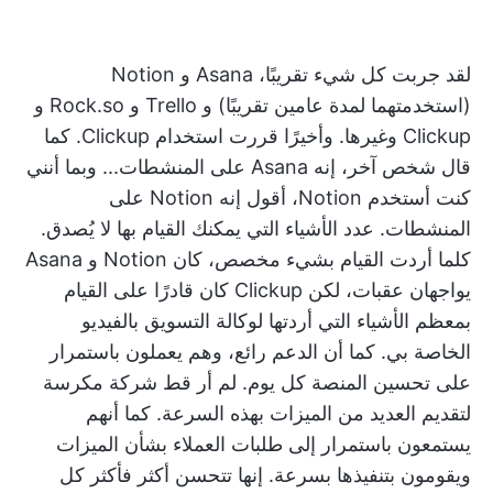
لقد جربت كل شيء تقريبًا، Asana و Notion
(استخدمتهما لمدة عامين تقريبًا) و Trello و Rock.so و
Clickup وغيرها. وأخيرًا قررت استخدام Clickup. كما
قال شخص آخر، إنه Asana على المنشطات... وبما أنني
كنت أستخدم Notion، أقول إنه Notion على
المنشطات. عدد الأشياء التي يمكنك القيام بها لا يُصدق.
كلما أردت القيام بشيء مخصص، كان Notion و Asana
يواجهان عقبات، لكن Clickup كان قادرًا على القيام
بمعظم الأشياء التي أردتها لوكالة التسويق بالفيديو
الخاصة بي. كما أن الدعم رائع، وهم يعملون باستمرار
على تحسين المنصة كل يوم. لم أر قط شركة مكرسة
لتقديم العديد من الميزات بهذه السرعة. كما أنهم
يستمعون باستمرار إلى طلبات العملاء بشأن الميزات
ويقومون بتنفيذها بسرعة. إنها تتحسن أكثر فأكثر كل