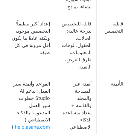
بيضاء، نماذج
قابلية
قابلة للتخصيص
إعداد أكثر تنظيماً؛
التخصيص
بدرجة عالية:
التخصيص موجود،
الحالات،
ولكنه عادةً ما يكون
الحقول، لوحات
أقل مرونة في كل
المعلومات،
طبقة
طرق العرض،
الأتمتة
الأتمتة
أتمتة عبر
القواعد وأتمتة سير
المساحة
العمل؛ يدعم AI
والمجلد
Studio خطوات
والقائمة +
سير العمل
إعداد بمساعدة
المدعومة بالذكاء
الذكاء
الاصطناعي (
الاصطناعي
help.asana.com
)