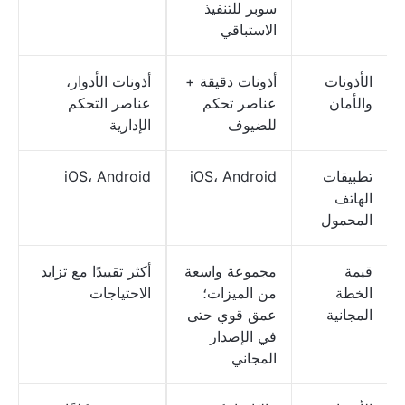
سوبر للتنفيذ
الاستباقي
الأذونات
أذونات دقيقة +
أذونات الأدوار،
والأمان
عناصر تحكم
عناصر التحكم
للضيوف
الإدارية
تطبيقات
iOS، Android
iOS، Android
الهاتف
المحمول
قيمة
مجموعة واسعة
أكثر تقييدًا مع تزايد
الخطة
من الميزات؛
الاحتياجات
المجانية
عمق قوي حتى
في الإصدار
المجاني