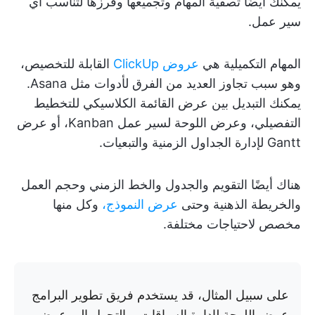
يمكنك أيضًا تصفية المهام وتجميعها وفرزها لتناسب أي
سير عمل.
المهام التكميلية هي
عروض ClickUp
القابلة للتخصيص،
وهو سبب تجاوز العديد من الفرق لأدوات مثل Asana.
يمكنك التبديل بين عرض القائمة الكلاسيكي للتخطيط
التفصيلي، وعرض اللوحة لسير عمل Kanban، أو عرض
Gantt لإدارة الجداول الزمنية والتبعيات.
هناك أيضًا التقويم والجدول والخط الزمني وحجم العمل
والخريطة الذهنية وحتى
عرض النموذج،
وكل منها
مخصص لاحتياجات مختلفة.
على سبيل المثال، قد يستخدم فريق تطوير البرامج
عرض اللوحة لإدارة السباقات، والتحول إلى عرض