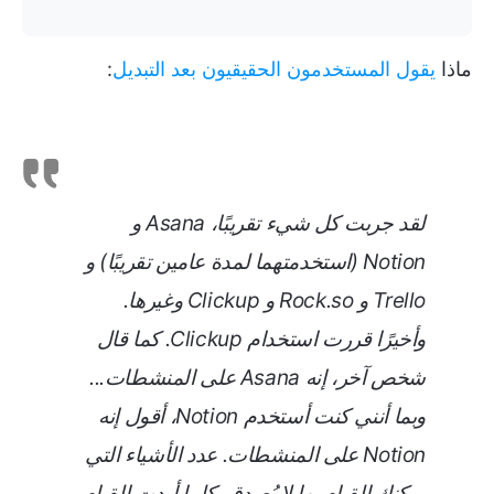
ماذا
يقول المستخدمون الحقيقيون بعد التبديل
:
لقد جربت كل شيء تقريبًا، Asana و
Notion (استخدمتهما لمدة عامين تقريبًا) و
Trello و Rock.so و Clickup وغيرها.
وأخيرًا قررت استخدام Clickup. كما قال
شخص آخر، إنه Asana على المنشطات...
وبما أنني كنت أستخدم Notion، أقول إنه
Notion على المنشطات. عدد الأشياء التي
يمكنك القيام بها لا يُصدق. كلما أردت القيام