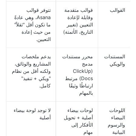
القوالب
قوالب متقدمة
تتوفر قوالب
وقابلة لإعادة
Asana، وهي عادةً
التعيين (تغيير
ما تكون أقل "ثقلاً"
التاريخ، الأتمتة)
من حيث إعادة
التعيين.
المستندات
محرر مستندات
يدعم ملخصات
والويكي
مدمج
المشاريع والوثائق،
(ClickUp
ولكنه أقل من نظام
Docs) مرتبط
"ويكي + تنفيذ"
ارتباطًا وثيقًا
كامل.
بالمهام
اللوحات
لوحات بيضاء
لا توجد لوحة بيضاء
البيضاء
أصلية + تحويل
أصلية
والرسوم
الأفكار إلى
البيانية
مهام