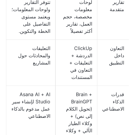
تقارير
لوحات
تتوفر التقارير
متقدمة
معلومات
ولوحات المعلومات؛
مخصصة، حجم
ويعتمد مستوى
العمل، تقارير
التفاصيل على
أكثر تفصيلاً
الخطة والتكوين.
التعاون
ClickUp
التعليقات
داخل
الدردشة +
والمحادثات حول
التطبيق
التعليقات +
المشاريع
التعاون في
المستندات
قدرات
Brain +
Asana AI + AI
الذكاء
BrainGPT
Studio لإنشاء سير
الاصطناعي
(تحويل الكلام
عمل مدعوم بالذكاء
إلى نص) +
الاصطناعي
وكلاء الطيار
الآلي + وكلاء