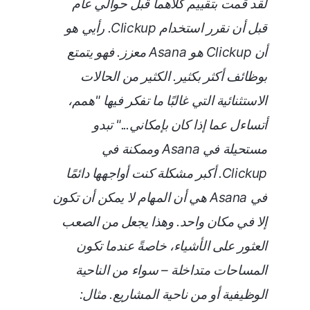
لقد قمت بتقييم كلاهما قبل حوالي عام
قبل أن نقرر استخدام Clickup. رأيي هو
أن Clickup هو Asana معزز. فهو يتمتع
بوظائف أكثر بكثير. الكثير من الحالات
الاستثنائية التي غالبًا ما تفكر فيها "همم،
أتساءل عما إذا كان بإمكاني..." تبدو
مستحيلة في Asana وممكنة في
Clickup. أكبر مشكلة كنت أواجهها دائمًا
في Asana هي أن المهام لا يمكن أن تكون
إلا في مكان واحد. وهذا يجعل من الصعب
العثور على الأشياء، خاصةً عندما تكون
المساحات متداخلة – سواء من الناحية
الوظيفية أو من ناحية المشاريع. مثال: