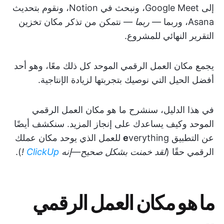
إلى Google Meet، ونبحث في Notion، ونقوم بتحديث
Asana، وربما —
ربما
— نتمكن من تذكر مكان تخزين
التقرير النهائي للمشروع.
يجمع مكان العمل الرقمي الموحد كل ذلك معًا، وهو أحد
أفضل الحيل التي نوصيك بتجربتها لزيادة الإنتاجية.
في هذا الدليل، سنشرح ما هو مكان العمل الرقمي
الموحد وكيف يساعدك على إنجاز المزيد. سنكشف أيضًا
عن التطبيق
e
verything للعمل الذي يوحد مكان عملك
الرقمي حقًا (
لقد خمنت بشكل صحيح—إنه
ClickUp
!
).
ما هو مكان العمل الرقمي