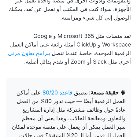
والتقويمات وأدوات أخرى في منصة واحدة تعمل عبر
الأجهزة. سواء كنت في المكتب أو تعمل عن بُعد، يمكنك
الوصول إلى كل شيء ومزامنته.
تعد منصات مثل Microsoft 365 و Google
Workspace و ClickUp أمثلة رائعة على أماكن العمل
الرقمية الموحدة، خاصةً عندما تتصل
ببرامج تعاون مرئي
أخرى مثل Slack أو Zoom أو تقدم بدائل أصلية.
🧠
حقيقة ممتعة:
تنطبق
قاعدة 80/20
على أماكن
العمل الرقمية أيضًا — حيث تدور 80% من العمل
عادةً حول وظائف مشتركة مثل إدارة المشاريع
والتعاون ومعالجة الحالات. وهذا يعني أن معظم
سير العمل يمكن أن يعمل على منصة موحدة لمكان
العمل الرقمي. أما الـ 20% المتبقية؟ فهي حالات