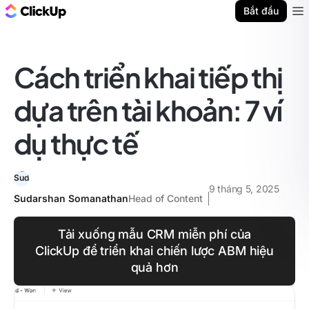
ClickUp Blog
Bắt đầu
Ope
Cách triển khai tiếp thị
dựa trên tài khoản: 7 ví
dụ thực tế
9 tháng 5, 2025
Sudarshan Somanathan
Head of Content
Tải xuống mẫu CRM miễn phí của
ClickUp để triển khai chiến lược ABM hiệu
quả hơn