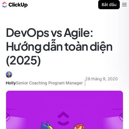
ClickUp Blog
Bắt đầu
Ope
DevOps vs Agile:
Hướng dẫn toàn diện
(2025)
28 tháng 9, 2020
Holly
Senior Coaching Program Manager