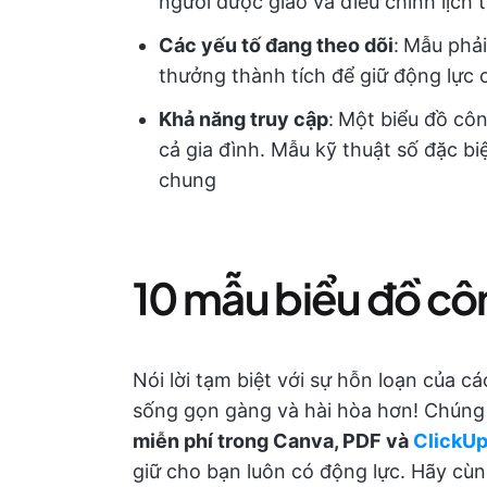
người được giao và điều chỉnh lịch t
Các yếu tố đang theo dõi
:
Mẫu phải
thưởng thành tích để giữ động lực 
Khả năng truy cập
:
Một biểu đồ côn
cả gia đình. Mẫu kỹ thuật số đặc bi
chung
10 mẫu biểu đồ cô
Nói lời tạm biệt với sự hỗn loạn của 
sống gọn gàng và hài hòa hơn! Chúng 
miễn phí trong Canva, PDF và
ClickU
giữ cho bạn luôn có động lực. Hãy cù