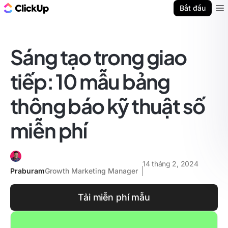
ClickUp Blog
Bắt đầu
Ope
Sáng tạo trong giao
tiếp: 10 mẫu bảng
thông báo kỹ thuật số
miễn phí
14 tháng 2, 2024
Praburam
Growth Marketing Manager
Tải miễn phí mẫu