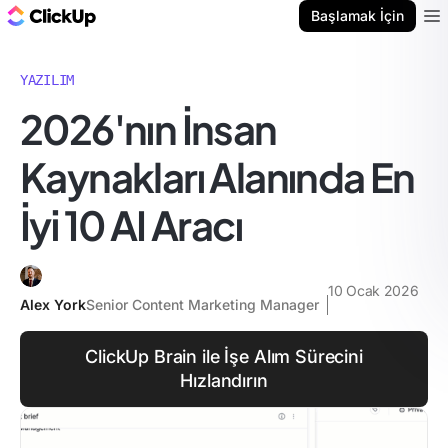
ClickUp Blog
Başlamak İçin
Ope
YAZILIM
2026'nın İnsan
Kaynakları Alanında En
İyi 10 AI Aracı
10 Ocak 2026
Alex York
Senior Content Marketing Manager
ClickUp Brain ile İşe Alım Sürecini
Hızlandırın