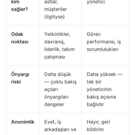
kim
astlar,
yönetici
sağlar?
müşteriler
(ilgiliyse)
Odak
Yetkinlikler,
Görev
noktası
davranış,
performansı, iş
liderlik, takım
sorumlulukları
çalışması
Önyargı
Daha düşük
Daha yüksek —
riski
— çoklu bakış
tek bir
açıları
yöneticinin
önyargıları
bakış açısına
dengeler
bağlıdır
Anonimlik
Evet, iş
Hayır, geri
arkadaşları ve
bildirim