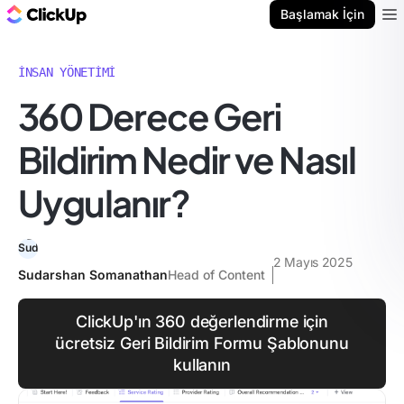
ClickUp Blog
Başlamak İçin
Ope
İNSAN YÖNETIMI
360 Derece Geri
Bildirim Nedir ve Nasıl
Uygulanır?
2 Mayıs 2025
Sudarshan Somanathan
Head of Content
ClickUp'ın 360 değerlendirme için
ücretsiz Geri Bildirim Formu Şablonunu
kullanın