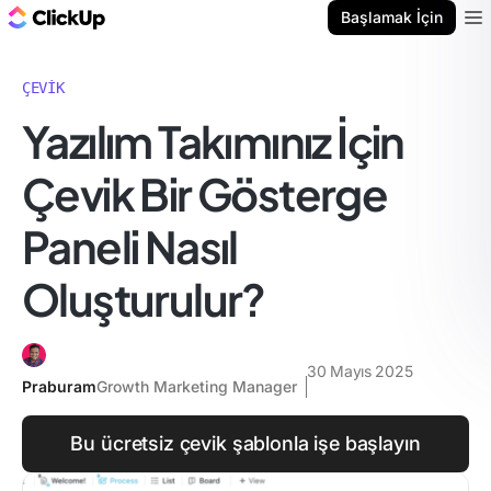
ClickUp Blog
Başlamak İçin
Ope
ÇEVIK
Yazılım Takımınız İçin
Çevik Bir Gösterge
Paneli Nasıl
Oluşturulur?
30 Mayıs 2025
Praburam
Growth Marketing Manager
Bu ücretsiz çevik şablonla işe başlayın