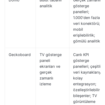
Domo
Bulut tabanlı
Gerçek zamanlı
analitik
gösterge
panelleri;
1.000'den fazla
veri konektörü;
mobil
erişilebilirlik;
gömülü analitik
Geckoboard
TV gösterge
Canlı KPI
paneli
gösterge
ekranları ve
panelleri; çeşitli
gerçek
veri kaynaklarıyla
zamanlı
kolay
izleme
entegrasyon;
özelleştirilebilir
bileşenler; TV
görüntüleme