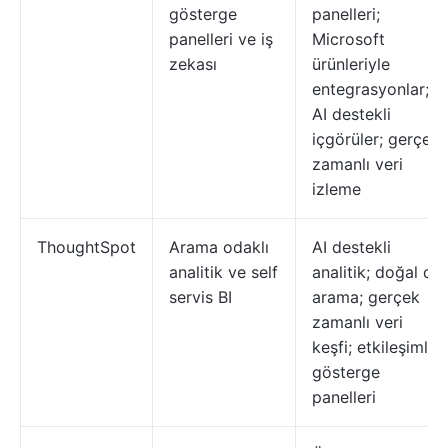
gösterge
panelleri;
panelleri ve iş
Microsoft
zekası
ürünleriyle
entegrasyonlar;
AI destekli
içgörüler; gerçek
zamanlı veri
izleme
ThoughtSpot
Arama odaklı
AI destekli
analitik ve self
analitik; doğal dil
servis BI
arama; gerçek
zamanlı veri
keşfi; etkileşimli
gösterge
panelleri