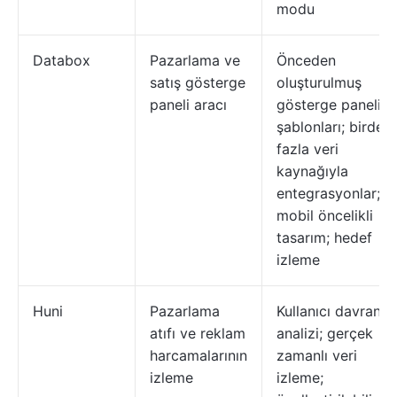
modu
Databox
Pazarlama ve
Önceden
satış gösterge
oluşturulmuş
paneli aracı
gösterge paneli
şablonları; birden
fazla veri
kaynağıyla
entegrasyonlar;
mobil öncelikli
tasarım; hedef
izleme
Huni
Pazarlama
Kullanıcı davranış
atıfı ve reklam
analizi; gerçek
harcamalarının
zamanlı veri
izleme
izleme;