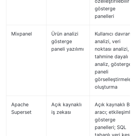
özelleştirilebilir
gösterge
panelleri
Mixpanel
Ürün analizi
Kullanıcı davranış
gösterge
analizi, veri
paneli yazılımı
noktası analizi,
tahmine dayalı
analiz, gösterge
paneli
görselleştirmeleri
oluşturma
Apache
Açık kaynaklı
Açık kaynaklı BI
Superset
iş zekası
aracı; etkileşimli
gösterge
panelleri; SQL
tabanlı veri keşfi;