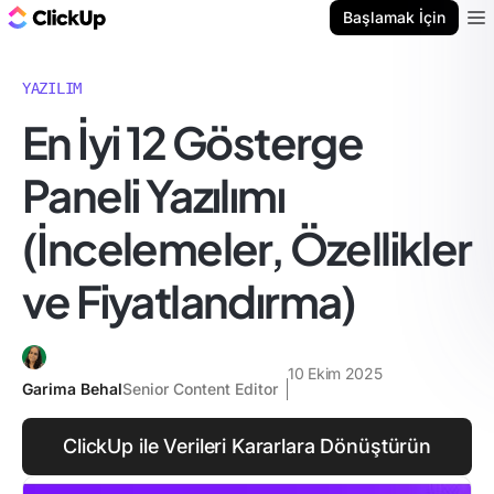
ClickUp Blog
Başlamak İçin
Ope
YAZILIM
En İyi 12 Gösterge
Paneli Yazılımı
(İncelemeler, Özellikler
ve Fiyatlandırma)
10 Ekim 2025
Garima Behal
Senior Content Editor
ClickUp ile Verileri Kararlara Dönüştürün