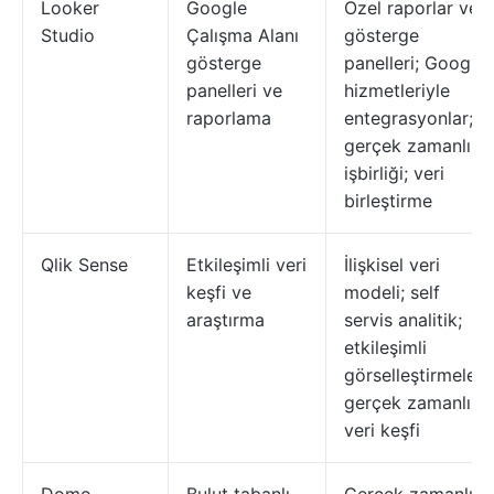
Looker
Google
Özel raporlar ve
Studio
Çalışma Alanı
gösterge
gösterge
panelleri; Google
panelleri ve
hizmetleriyle
raporlama
entegrasyonlar;
gerçek zamanlı
işbirliği; veri
birleştirme
Qlik Sense
Etkileşimli veri
İlişkisel veri
keşfi ve
modeli; self
araştırma
servis analitik;
etkileşimli
görselleştirmeler;
gerçek zamanlı
veri keşfi