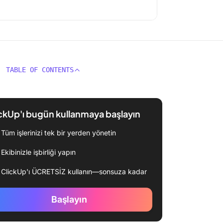
TABLE OF CONTENTS
ckUp'ı bugün kullanmaya başlayın
Tüm işlerinizi tek bir yerden yönetin
Ekibinizle işbirliği yapın
ClickUp'ı ÜCRETSİZ kullanın—sonsuza kadar
Başlayın