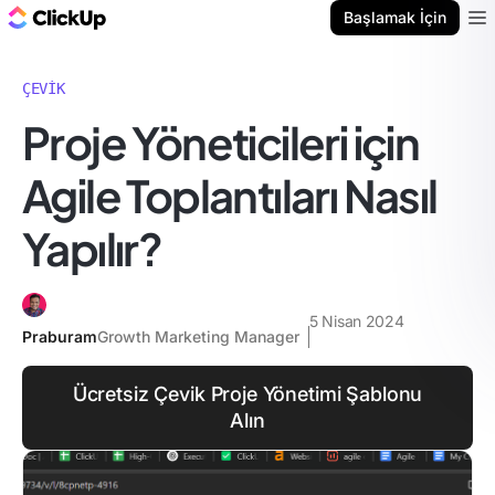
ClickUp Blog
Başlamak İçin
Ope
ÇEVIK
Proje Yöneticileri için
Agile Toplantıları Nasıl
Yapılır?
5 Nisan 2024
Praburam
Growth Marketing Manager
Ücretsiz Çevik Proje Yönetimi Şablonu
Alın