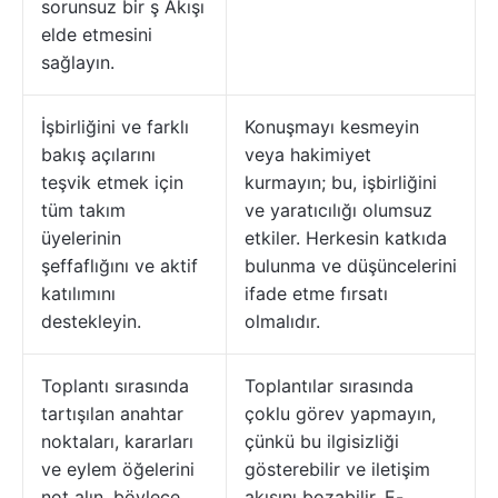
sorunsuz bir ş Akışı
elde etmesini
sağlayın.
İşbirliğini ve farklı
Konuşmayı kesmeyin
bakış açılarını
veya hakimiyet
teşvik etmek için
kurmayın; bu, işbirliğini
tüm takım
ve yaratıcılığı olumsuz
üyelerinin
etkiler. Herkesin katkıda
şeffaflığını ve aktif
bulunma ve düşüncelerini
katılımını
ifade etme fırsatı
destekleyin.
olmalıdır.
Toplantı sırasında
Toplantılar sırasında
tartışılan anahtar
çoklu görev yapmayın,
noktaları, kararları
çünkü bu ilgisizliği
ve eylem öğelerini
gösterebilir ve iletişim
not alın, böylece
akışını bozabilir. E-