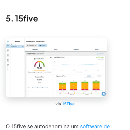
5. 15five
via
15Five
O 15five se autodenomina um
software de