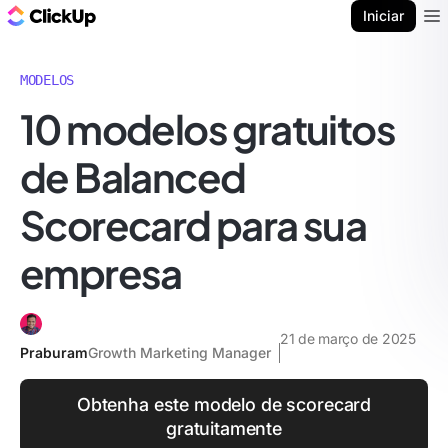
ClickUp Blogue
Iniciar
Ope
MODELOS
10 modelos gratuitos
de Balanced
Scorecard para sua
empresa
21 de março de 2025
Praburam
Growth Marketing Manager
Obtenha este modelo de scorecard
gratuitamente