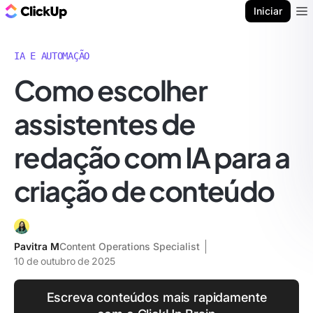
ClickUp Blogue
Iniciar
Ope
IA E AUTOMAÇÃO
Como escolher
assistentes de
redação com IA para a
criação de conteúdo
Pavitra M
Content Operations Specialist
10 de outubro de 2025
Escreva conteúdos mais rapidamente