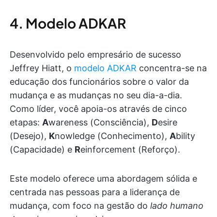
4. Modelo ADKAR
Desenvolvido pelo empresário de sucesso
Jeffrey Hiatt, o
modelo ADKAR
concentra-se na
educação dos funcionários sobre o valor da
mudança e as mudanças no seu dia-a-dia.
Como líder, você apoia-os através de cinco
etapas:
A
wareness (Consciência),
D
esire
(Desejo),
K
nowledge (Conhecimento),
A
bility
(Capacidade) e
R
einforcement (Reforço).
Este modelo oferece uma abordagem sólida e
centrada nas pessoas para a liderança de
mudança, com foco na gestão do
lado humano