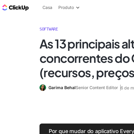
ClickUp Blogue
Casa
Produto
SOFTWARE
As 13 principais al
concorrentes do 
(recursos, preços
Garima Behal
Senior Content Editor
6 de m
Por que mudar do aplicativo Every