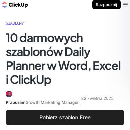
ClickUp Blog
Rozpocznij
Ope
SZABLONY
10 darmowych
szablonów Daily
Planner w Word, Excel
i ClickUp
22 kwietnia 2025
Praburam
Growth Marketing Manager
Pobierz szablon Free