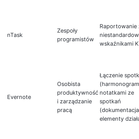
Raportowanie 
Zespoły
nTask
niestandardo
programistów
wskaźnikami K
Łączenie spot
Osobista
(harmonogram
produktywność
notatkami ze
Evernote
i zarządzanie
spotkań
pracą
(dokumentacja 
elementy dział