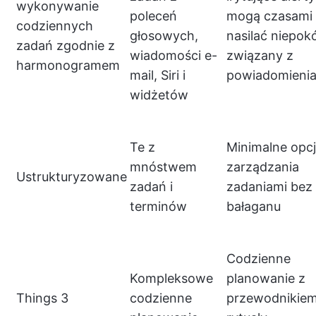
wykonywanie
poleceń
mogą czasami
codziennych
głosowych,
nasilać niepokó
zadań zgodnie z
wiadomości e-
związany z
harmonogramem
mail, Siri i
powiadomieni
widżetów
Te z
Minimalne opc
mnóstwem
zarządzania
Ustrukturyzowane
zadań i
zadaniami bez
terminów
bałaganu
Codzienne
Kompleksowe
planowanie z
Things 3
codzienne
przewodnikiem