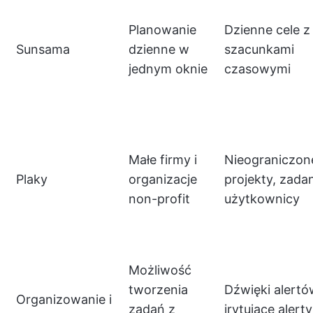
Planowanie
Dzienne cele z
Sunsama
dzienne w
szacunkami
jednym oknie
czasowymi
Małe firmy i
Nieograniczon
Plaky
organizacje
projekty, zadan
non-profit
użytkownicy
Możliwość
tworzenia
Dźwięki alertó
Organizowanie i
zadań z
irytujące alerty