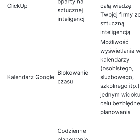
oparty na
ClickUp
całą wiedzę
sztucznej
Twojej firmy z
inteligencji
sztuczną
inteligencją
Możliwość
wyświetlania w
kalendarzy
(osobistego,
Blokowanie
Kalendarz Google
służbowego,
czasu
szkolnego itp.
jednym widok
celu bezbłędn
planowania
Codzienne
planowanie