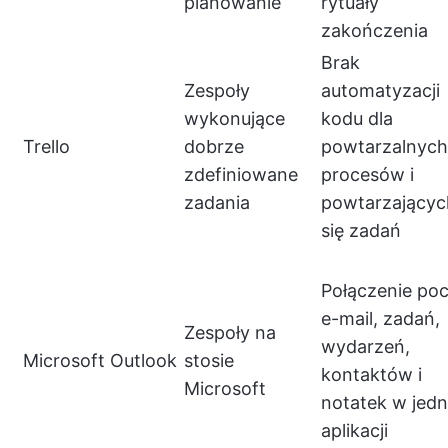
planowanie
rytuały
zakończenia
Brak
Zespoły
automatyzacji
wykonujące
kodu dla
Trello
dobrze
powtarzalnych
zdefiniowane
procesów i
zadania
powtarzającyc
się zadań
Połączenie po
e-mail, zadań,
Zespoły na
wydarzeń,
Microsoft Outlook
stosie
kontaktów i
Microsoft
notatek w jedn
aplikacji