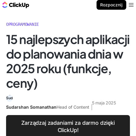
ClickUp Blog
Rozpocznij
Ope
OPROGRAMOWANIE
15 najlepszych aplikacji
do planowania dnia w
2025 roku (funkcje,
ceny)
5 maja 2025
Sudarshan Somanathan
Head of Content
Zarządzaj zadaniami za darmo dzięki
ClickUp!