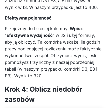
Zaznacz komórki D3 i E3, a Excel wyświetli
wynik w I3. W naszym przypadku jest to 400.
Efektywna pojemność
Przejdźmy do trzeciej kolumny.
Wpisz
"Efektywna wydajność
" w J2 i użyj formuły,
aby ją obliczyć. Ta komórka wskaże, ile godzin
pracy podlegającej rozliczeniu może faktycznie
wykonać twój zespół. Otrzymasz wynik, jeśli
pomnożysz trzy liczby z naszej poprzedniej
tabeli (w naszym przypadku komórki D3, E3 i
F3). Wynik to 320.
Krok 4: Oblicz niedobór
zasobów