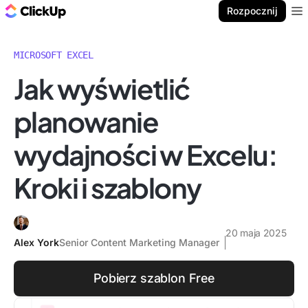
ClickUp Blog
Rozpocznij
Ope
MICROSOFT EXCEL
Jak wyświetlić
planowanie
wydajności w Excelu:
Kroki i szablony
20 maja 2025
Alex York
Senior Content Marketing Manager
Pobierz szablon Free