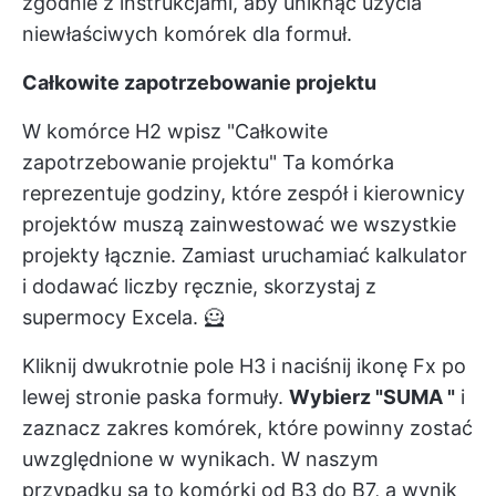
zgodnie z instrukcjami, aby uniknąć użycia
niewłaściwych komórek dla formuł.
Całkowite zapotrzebowanie projektu
W komórce H2 wpisz "Całkowite
zapotrzebowanie projektu" Ta komórka
reprezentuje godziny, które zespół i kierownicy
projektów muszą zainwestować we wszystkie
projekty łącznie. Zamiast uruchamiać kalkulator
i dodawać liczby ręcznie, skorzystaj z
supermocy Excela. 🦸
Kliknij dwukrotnie pole H3 i naciśnij ikonę Fx po
lewej stronie paska formuły.
Wybierz "SUMA "
i
zaznacz zakres komórek, które powinny zostać
uwzględnione w wynikach. W naszym
przypadku są to komórki od B3 do B7, a wynik