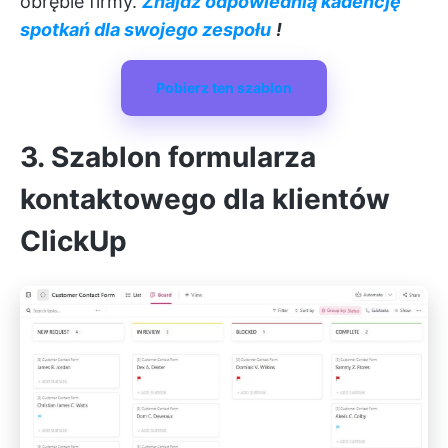
obrębie firmy.
Znajdź odpowiednią kadencję
spotkań dla swojego zespołu
!
Pobierz ten szablon
3. Szablon formularza
kontaktowego dla klientów
ClickUp