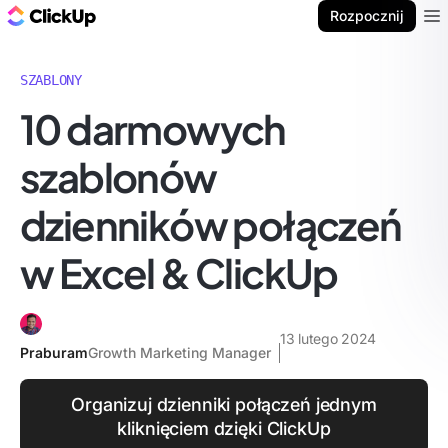
ClickUp Blog
Rozpocznij
Ope
SZABLONY
10 darmowych
szablonów
dzienników połączeń
w Excel & ClickUp
13 lutego 2024
Praburam
Growth Marketing Manager
Organizuj dzienniki połączeń jednym
kliknięciem dzięki ClickUp