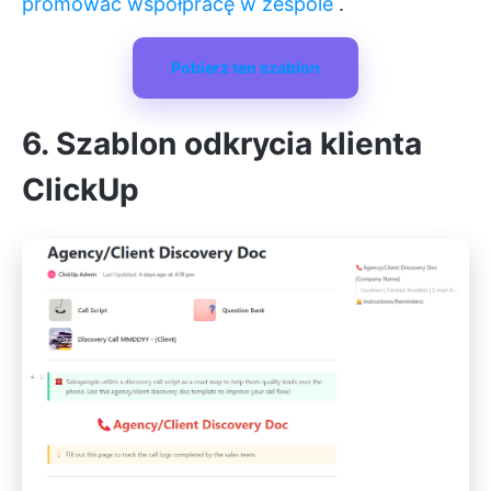
promować współpracę w zespole
.
Pobierz ten szablon
6. Szablon odkrycia klienta
ClickUp