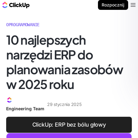
ClickUp Blog
Rozpocznij
Ope
OPROGRAMOWANIE
10 najlepszych
narzędzi ERP do
planowania zasobów
w 2025 roku
29 stycznia 2025
Engineering Team
ClickUp: ERP bez bólu głowy