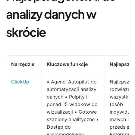
analizy danych w
skrócie
Narzędzie
Kluczowe funkcje
Najlepsze 
ClickUp
• Agenci Autopilot do
Najlepsze
automatyzacji analizy
rozwiązani
danych • Pulpity i
wszystkic
ponad 15 widoków do
(osób
wizualizacji • Gotowe
indywidual
szablony analityczne •
małych i ś
Dostęp do
przedsiębi
wielomodelowej
Enterprise)