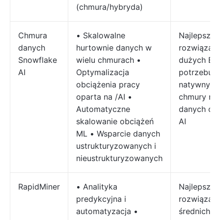
(chmura/hybryda)
Chmura
• Skalowalne
Najlepsze
danych
hurtownie danych w
rozwiązani
Snowflake
wielu chmurach •
dużych Ent
AI
Optymalizacja
potrzebuj
obciążenia pracy
natywnych
oparta na /AI •
chmury m
Automatyczne
danych op
skalowanie obciążeń
AI
ML • Wsparcie danych
ustrukturyzowanych i
nieustrukturyzowanych
RapidMiner
• Analityka
Najlepsze
predykcyjna i
rozwiązani
automatyzacja •
średnich i 