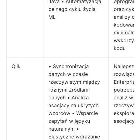
Java • Automatyzacja
oprogramo
pełnego cyklu życia
oraz cykle
ML
analizy da
kodowania 
minimalny
wykorzyst
kodu
Qlik
• Synchronizacja
Najlepsze
danych w czasie
rozwiązani
rzeczywistym między
Enterprise 
różnymi źródłami
potrzebuj
danych • Analiza
analiz w c
asocjacyjna ukrytych
rzeczywist
wzorców • Wsparcie
eksploracji
zapytań w języku
asocjacyjn
naturalnym •
Elastyczne wdrażanie