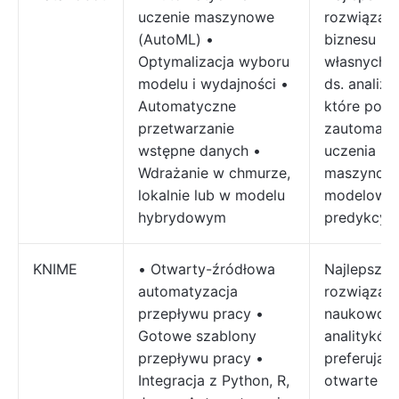
uczenie maszynowe
rozwiązani
(AutoML) •
biznesu be
Optymalizacja wyboru
własnych 
modelu i wydajności •
ds. analizy
Automatyczne
które potr
przetwarzanie
zautomat
wstępne danych •
uczenia
Wdrażanie w chmurze,
maszynowe
lokalnie lub w modelu
modelowan
hybrydowym
predykcyj
KNIME
• Otwarty-źródłowa
Najlepsze
automatyzacja
rozwiązani
przepływu pracy •
naukowców
Gotowe szablony
analityków
przepływu pracy •
preferując
Integracja z Python, R,
otwarte