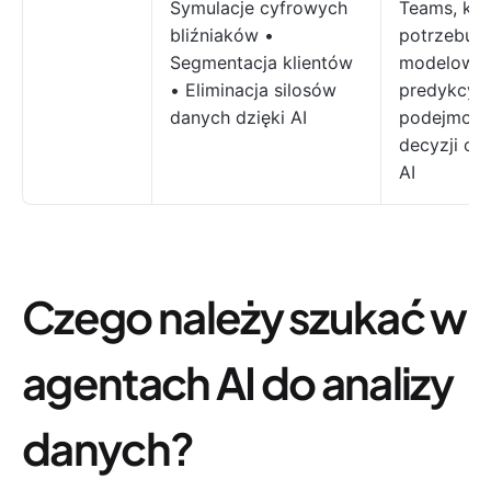
Symulacje cyfrowych
Teams, któ
bliźniaków •
potrzebują
Segmentacja klientów
modelowan
• Eliminacja silosów
predykcyjn
danych dzięki AI
podejmowa
decyzji op
AI
Czego należy szukać w
agentach AI do analizy
danych?