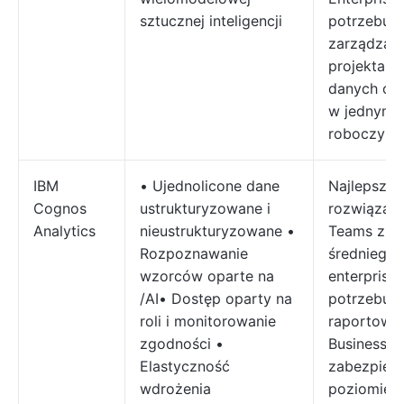
sztucznej inteligencji
potrzebuj
zarządzani
projektami 
danych opa
w jednym 
roboczym
IBM
• Ujednolicone dane
Najlepsze
Cognos
ustrukturyzowane i
rozwiązani
Analytics
nieustrukturyzowane •
Teams z s
Rozpoznawanie
średniego i
wzorców oparte na
enterprise,
/AI• Dostęp oparty na
potrzebują
roli i monitorowanie
raportowa
zgodności •
Business z
Elastyczność
zabezpiecz
wdrożenia
poziomie E