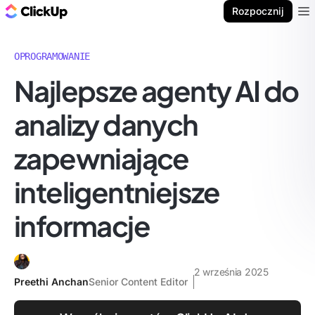
ClickUp Blog
Rozpocznij
Ope
OPROGRAMOWANIE
Najlepsze agenty AI do
analizy danych
zapewniające
inteligentniejsze
informacje
2 września 2025
Preethi Anchan
Senior Content Editor