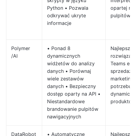
skrypty w języku
interpretac
Python • Pozwala
opartej na
odkrywać ukryte
pulpitów
informacje
Polymer
• Ponad 8
Najlepsze
/AI
dynamicznych
rozwiązani
widżetów do analizy
Teams e-c
danych • Porównaj
sprzedaży 
wiele zestawów
marketing
danych • Bezpieczny
potrzebuj
dostęp oparty na API •
dynamiczne
Niestandardowe
produktów
brandowanie pulpitów
nawigacyjnych
DataRobot
• Automatyczne
Najlepsze