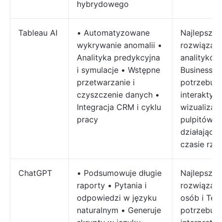
hybrydowego
Tableau AI
• Automatyzowane
Najlepsze
wykrywanie anomalii •
rozwiązani
Analityka predykcyjna
analityków
i symulacje • Wstępne
Business 
przetwarzanie i
potrzebuj
czyszczenie danych •
interaktyw
Integracja CRM i cyklu
wizualizacji
pracy
pulpitów
działający
czasie rze
ChatGPT
• Podsumowuje długie
Najlepsze
raporty • Pytania i
rozwiązani
odpowiedzi w języku
osób i Te
naturalnym • Generuje
potrzebuj