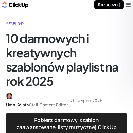
ClickUp Blog
Rozpocznij
Ope
SZABLONY
10 darmowych i
kreatywnych
szablonów playlist na
rok 2025
20 sierpnia 2025
Uma Kelath
Staff Content Editor
Pobierz darmowy szablon
zaawansowanej listy muzycznej ClickUp