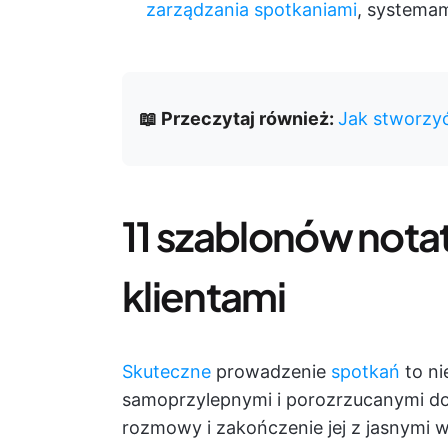
zarządzania spotkaniami
, systema
📖 Przeczytaj również:
Jak stworzyć
11 szablonów nota
klientami
Skuteczne
prowadzenie
spotkań
to ni
samoprzylepnymi i porozrzucanymi d
rozmowy i zakończenie jej z jasnymi