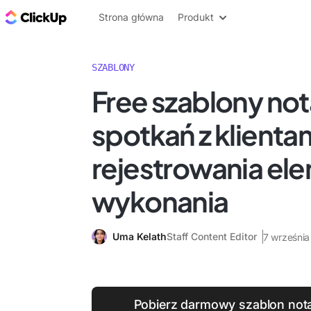
ClickUp Blog
Strona główna
Produkt
SZABLONY
Free szablony not
spotkań z klienta
rejestrowania e
wykonania
Uma Kelath
Staff Content Editor
7 wrześni
Pobierz darmowy szablon nota