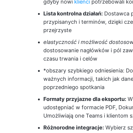
gdyby nowi
klienci
potrzebowali ko
Lista kontrolna działań:
Dostawca pr
przypisanych i terminów, dzięki cz
przejrzyste
elastyczność i możliwość dostosow
dostosowanie nagłówków i pól zawa
czasu trwania i celów
*obszary szybkiego odniesienia: Dod
ważnych informacji, takich jak dan
poprzedniego spotkania
Formaty przyjazne dla eksportu:
Wy
udostępniać w formacie PDF, Dokum
Umożliwiają one Teams i klientom s
Różnorodne integracje:
Wybierz sza