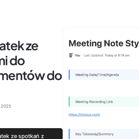
atek ze
mi do
lementów do
a 2025
tek ze spotkań z