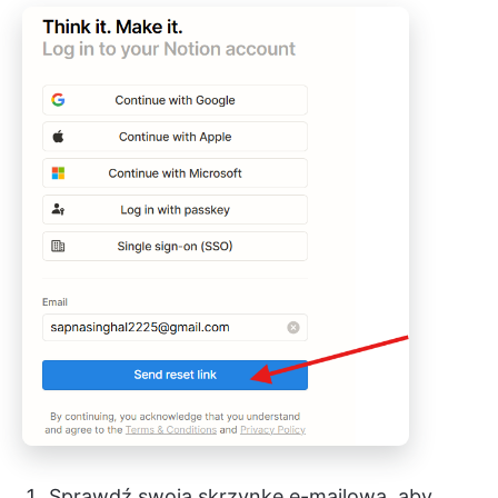
Sprawdź swoją skrzynkę e-mailową, aby