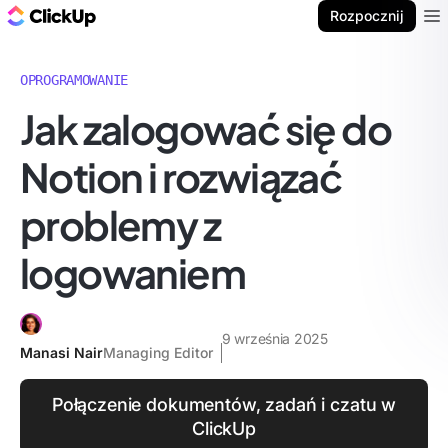
ClickUp Blog
Rozpocznij
Ope
OPROGRAMOWANIE
Jak zalogować się do
Notion i rozwiązać
problemy z
logowaniem
9 września 2025
Manasi Nair
Managing Editor
Połączenie dokumentów, zadań i czatu w
ClickUp