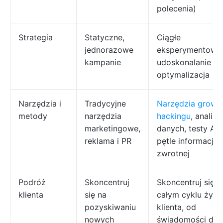
polecenia)
Strategia
Statyczne,
Ciągłe
jednorazowe
eksperymentowan
kampanie
udoskonalanie i
optymalizacja
Narzędzia i
Tradycyjne
Narzędzia growt
metody
narzędzia
hackingu
, analiza
marketingowe,
danych, testy A/B
reklama i PR
pętle informacji
zwrotnej
Podróż
Skoncentruj
Skoncentruj się n
klienta
się na
całym cyklu życi
pozyskiwaniu
klienta, od
nowych
świadomości do