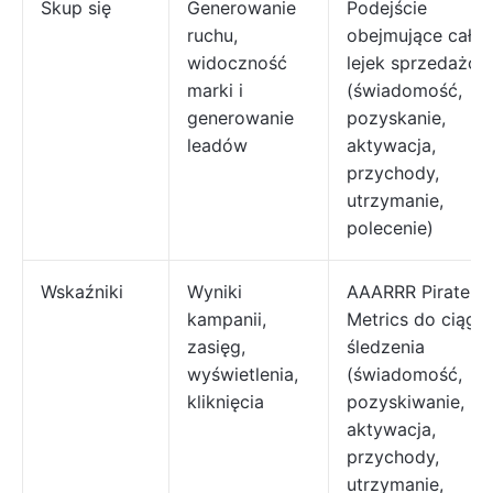
Skup się
Generowanie
Podejście
ruchu,
obejmujące cały
widoczność
lejek sprzedażo
marki i
(świadomość,
generowanie
pozyskanie,
leadów
aktywacja,
przychody,
utrzymanie,
polecenie)
Wskaźniki
Wyniki
AAARRR Pirate
kampanii,
Metrics do ciągł
zasięg,
śledzenia
wyświetlenia,
(świadomość,
kliknięcia
pozyskiwanie,
aktywacja,
przychody,
utrzymanie,