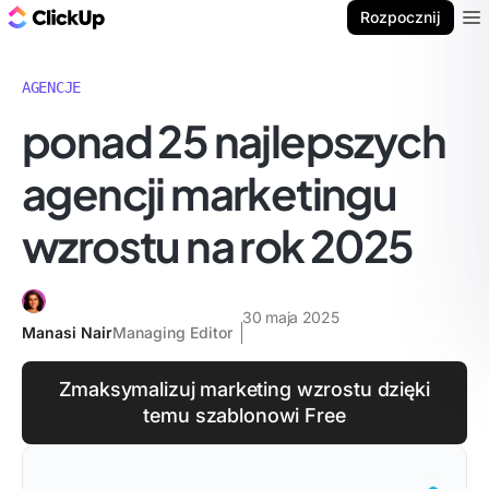
ClickUp Blog
Rozpocznij
Ope
AGENCJE
ponad 25 najlepszych
agencji marketingu
wzrostu na rok 2025
30 maja 2025
Manasi Nair
Managing Editor
Zmaksymalizuj marketing wzrostu dzięki
temu szablonowi Free