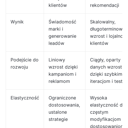
klientów
rekomendacji
Wynik
Świadomość
Skalowalny,
marki i
długoterminowy
generowanie
wzrost i lojalność
leadów
klientów
Podejście do
Liniowy
Ciągły, oparty na
rozwoju
wzrost dzięki
danych wzrost
kampaniom i
dzięki szybkim
reklamom
iteracjom i testo
Elastyczność
Ograniczone
Wysoka
dostosowania,
elastyczność dzi
ustalone
częstym
strategie
modyfikacjom i
dostosowaniom