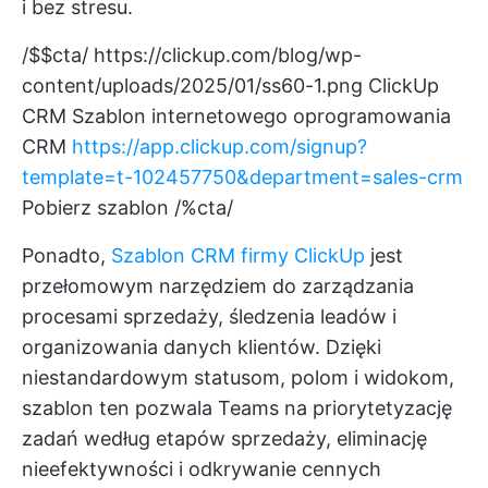
i bez stresu.
/$$cta/
https://clickup.com/blog/wp-
content/uploads/2025/01/ss60-1.png
ClickUp
CRM Szablon internetowego oprogramowania
CRM
https://app.clickup.com/signup?
template=t-102457750&department=sales-crm
Pobierz szablon /%cta/
Ponadto,
Szablon CRM firmy ClickUp
jest
przełomowym narzędziem do zarządzania
procesami sprzedaży, śledzenia leadów i
organizowania danych klientów. Dzięki
niestandardowym statusom, polom i widokom,
szablon ten pozwala Teams na priorytetyzację
zadań według etapów sprzedaży, eliminację
nieefektywności i odkrywanie cennych