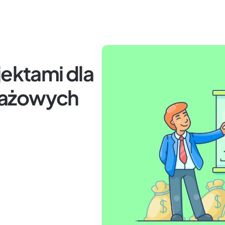
jektami dla
dażowych