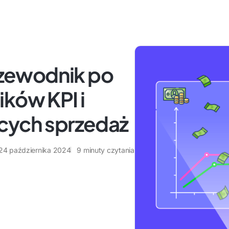
zewodnik po
ków KPI i
cych sprzedaż
24 października 2024
9
minuty czytania