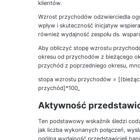
klientów.
Wzrost przychodów odzwierciedla ogól
wpływ i skuteczność inicjatyw wspiera
również wydajność zespołu ds. wsparc
Aby obliczyć stopę wzrostu przychod
okresu od przychodów z bieżącego okr
przychód z poprzedniego okresu, mno
stopa wzrostu przychodów = [(bieżąc
przychód]*100_
Aktywność przedstawic
Ten podstawowy wskaźnik śledzi codz
jak liczba wykonanych połączeń, wysł
ogólna wydajność przedstawicieli ha