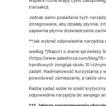
wspiera różne etapy cyklu zakupowe
transakcji.
Jednak samo posiadanie tych narzędzi
zintegrowane, aby działały płynnie. I
zapewnia płynne doświadczenie zarówn
**Jak wybrać odpowiednie narzędzia d
według
*[
Raport o stanie sprzedaży S
(
https://www.salesforce.com/blog/15-sa
handlowych żongluje około 10 różny
zadań. Nadmiarowość korzystania z wi
powodować zamieszanie, a także utru
Radzę zadać sobie te sześć krytyczny
odpowiednie narzędzia do swojego ar
**1. Jakiego oprogramowania obecni