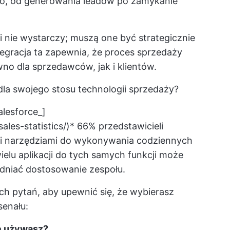
go, od generowania leadów po zamykanie
 nie wystarczy; muszą one być strategicznie
ntegracja ta zapewnia, że proces sprzedaży
o dla sprzedawców, jak i klientów.
la swojego stosu technologii sprzedaży?
alesforce_]
les-statistics/)*
66% przedstawicieli
mi narzędziami do wykonywania codziennych
elu aplikacji do tych samych funkcji może
dniać dostosowanie zespołu.
ch pytań, aby upewnić się, że wybierasz
senału:
e używasz?