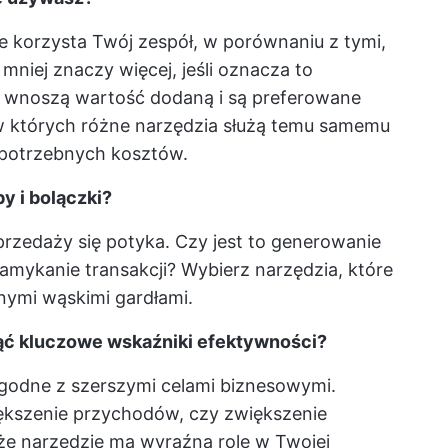
ie korzysta Twój zespół, w porównaniu z tymi,
 mniej znaczy więcej, jeśli oznacza to
 wnoszą wartość dodaną i są preferowane
, w których różne narzędzia służą temu samemu
iepotrzebnych kosztów.
y i bolączki?
przedaży się potyka. Czy jest to generowanie
amykanie transakcji? Wybierz narzędzia, które
nymi wąskimi gardłami.
nąć kluczowe wskaźniki efektywności?
godne z szerszymi celami biznesowymi.
iększenie przychodów, czy zwiększenie
 że narzędzie ma wyraźną rolę w Twojej