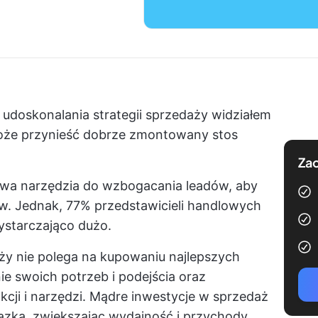
i udoskonalania strategii sprzedaży widziałem
może przynieść dobrze zmontowany stos
Zac
dwa narzędzia do wzbogacania leadów, aby
ów. Jednak,
77%
przedstawicieli handlowych
ystarczająco dużo.
ży nie polega na kupowaniu najlepszych
e swoich potrzeb i podejścia oraz
kcji i narzędzi. Mądre inwestycje w sprzedaż
ązką, zwiększając wydajność i przychody.