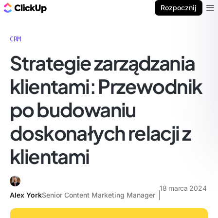
ClickUp Blog
Rozpocznij
Ope
CRM
Strategie zarządzania
klientami: Przewodnik
po budowaniu
doskonałych relacji z
klientami
18 marca 2024
Alex York
Senior Content Marketing Manager