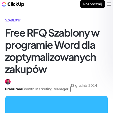
ClickUp Blog
Rozpocznij
Ope
SZABLONY
Free RFQ Szablony w
programie Word dla
zoptymalizowanych
zakupów
13 grudnia 2024
Praburam
Growth Marketing Manager