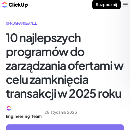
ClickUp Blog
Rozpocznij
Ope
OPROGRAMOWANIE
10 najlepszych
programów do
zarządzania ofertami w
celu zamknięcia
transakcji w 2025 roku
28 stycznia 2025
Engineering Team