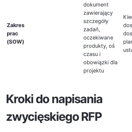
dokument
zawierający
Kie
szczegóły
Zakres
dos
zadań,
prac
do
oczekiwane
(SOW)
pla
produkty, oś
ust
czasu i
obowiązki dla
projektu
Kroki do napisania
zwycięskiego RFP