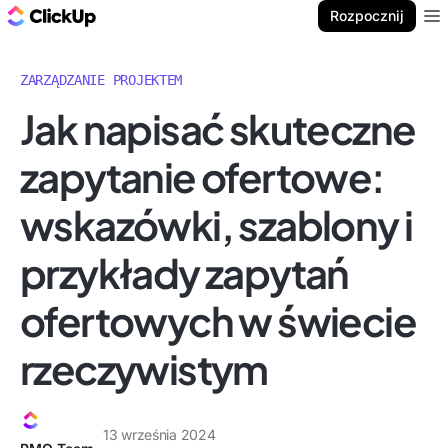
ClickUp Blog
Rozpocznij
Ope
ZARZĄDZANIE PROJEKTEM
Jak napisać skuteczne
zapytanie ofertowe:
wskazówki, szablony i
przykłady zapytań
ofertowych w świecie
rzeczywistym
13 września 2024