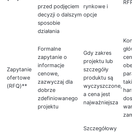
RFP
przed podjęciem
rynkowe i
decyzji o dalszym
opcje
sposobie
działania
Kon
Formalne
głó
Gdy zakres
zapytanie o
cen
projektu lub
informacje
ob
Zapytanie
szczegóły
cenowe,
par
ofertowe
produktu są
zazwyczaj dla
taki
(RFQ)**
wyczyszczone,
dobrze
ha
a cena jest
zdefiniowanego
dos
najważniejsza
projektu
war
za
Szczegółowy