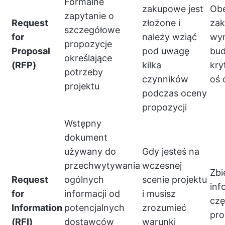
Formalne
zakupowe jest
Obe
zapytanie o
Request
złożone i
zak
szczegółowe
for
należy wziąć
wy
propozycje
Proposal
pod uwagę
bud
określające
(RFP)
kilka
kry
potrzeby
czynników
oś 
projektu
podczas oceny
propozycji
Wstępny
dokument
używany do
Gdy jesteś na
przechwytywania
wczesnej
Zbi
Request
ogólnych
scenie projektu
inf
for
informacji od
i musisz
czę
Information
potencjalnych
zrozumieć
pro
(RFI)
dostawców
warunki