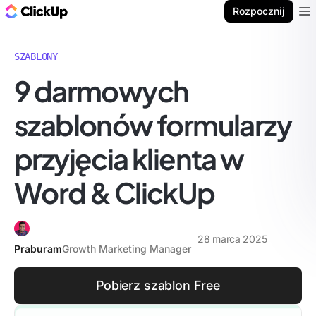
ClickUp Blog
Rozpocznij
Ope
SZABLONY
9 darmowych
szablonów formularzy
przyjęcia klienta w
Word & ClickUp
28 marca 2025
Praburam
Growth Marketing Manager
Pobierz szablon Free